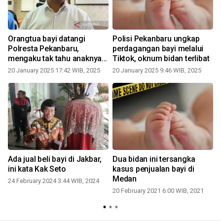
Orangtua bayi datangi
Polisi Pekanbaru ungkap
Polresta Pekanbaru,
perdagangan bayi melalui
mengaku tak tahu anaknya
Tiktok, oknum bidan terlibat
dijual di Tiktok
20 January 2025 17:42 WIB, 2025
20 January 2025 9:46 WIB, 2025
0
Ada jual beli bayi di Jakbar,
Dua bidan ini tersangka
ini kata Kak Seto
kasus penjualan bayi di
Medan
24 February 2024 3:44 WIB, 2024
20 February 2021 6:00 WIB, 2021