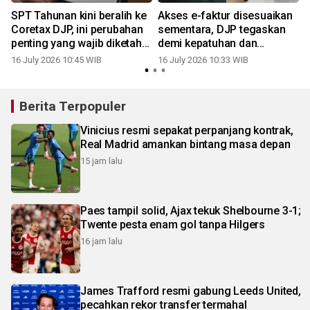
SPT Tahunan kini beralih ke
Akses e-faktur disesuaikan
Coretax DJP, ini perubahan
sementara, DJP tegaskan
penting yang wajib diketahui
demi kepatuhan dan
wajib pajak
kepastian hukum
16 July 2026 10:45 WIB
16 July 2026 10:33 WIB
1
Berita Terpopuler
Vinicius resmi sepakat perpanjang kontrak,
Real Madrid amankan bintang masa depan
15 jam lalu
Paes tampil solid, Ajax tekuk Shelbourne 3-1;
Twente pesta enam gol tanpa Hilgers
16 jam lalu
James Trafford resmi gabung Leeds United,
pecahkan rekor transfer termahal