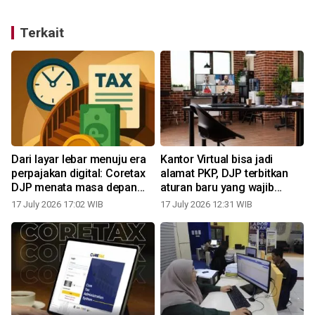
Terkait
Dari layar lebar menuju era
Kantor Virtual bisa jadi
perpajakan digital: Coretax
alamat PKP, DJP terbitkan
DJP menata masa depan
aturan baru yang wajib
fiskal Indonesia
dipahami pelaku usaha
17 July 2026 17:02 WIB
17 July 2026 12:31 WIB
1