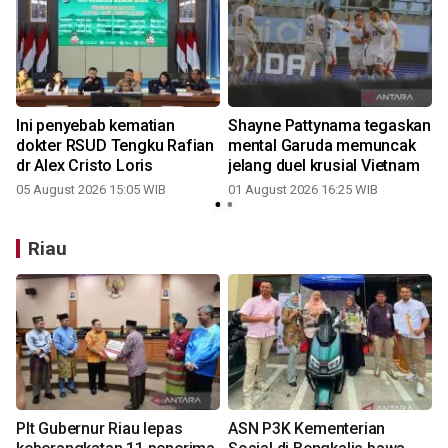
Ini penyebab kematian
Shayne Pattynama tegaskan
dokter RSUD Tengku Rafian
mental Garuda memuncak
dr Alex Cristo Loris
jelang duel krusial Vietnam
05 August 2026 15:05 WIB
01 August 2026 16:25 WIB
Riau
Plt Gubernur Riau lepas
ASN P3K Kementerian