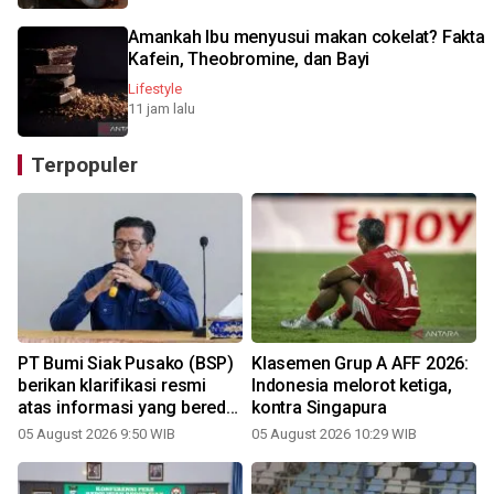
Amankah Ibu menyusui makan cokelat? Fakta
Kafein, Theobromine, dan Bayi
Lifestyle
11 jam lalu
Terpopuler
PT Bumi Siak Pusako (BSP)
Klasemen Grup A AFF 2026:
berikan klarifikasi resmi
Indonesia melorot ketiga,
m
atas informasi yang beredar
kontra Singapura
di ruang publik
05 August 2026 9:50 WIB
05 August 2026 10:29 WIB