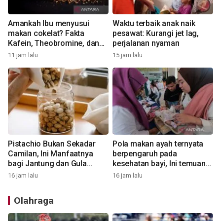
Amankah Ibu menyusui
Waktu terbaik anak naik
makan cokelat? Fakta
pesawat: Kurangi jet lag,
Kafein, Theobromine, dan
perjalanan nyaman
Bayi
11 jam lalu
15 jam lalu
Pistachio Bukan Sekadar
Pola makan ayah ternyata
Camilan, Ini Manfaatnya
berpengaruh pada
bagi Jantung dan Gula
kesehatan bayi, Ini temuan
Darah
studi terbaru
16 jam lalu
16 jam lalu
Olahraga