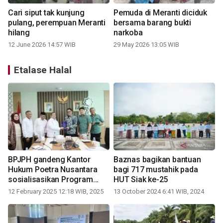
Cari siput tak kunjung
Pemuda di Meranti diciduk
pulang, perempuan Meranti
bersama barang bukti
hilang
narkoba
12 June 2026 14:57 WIB
29 May 2026 13:05 WIB
Etalase Halal
BPJPH gandeng Kantor
Baznas bagikan bantuan
Hukum Poetra Nusantara
bagi 717 mustahik pada
sosialisasikan Program
HUT Siak ke-25
Sertifikasi Halal
12 February 2025 12:18 WIB, 2025
13 October 2024 6:41 WIB, 2024