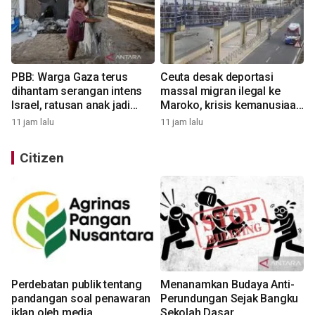
PBB: Warga Gaza terus
Ceuta desak deportasi
dihantam serangan intens
massal migran ilegal ke
Israel, ratusan anak jadi
Maroko, krisis kemanusiaan
korban
kian memburuk
11 jam lalu
11 jam lalu
Citizen
Perdebatan publik tentang
Menanamkan Budaya Anti-
pandangan soal penawaran
Perundungan Sejak Bangku
iklan oleh media
Sekolah Dasar