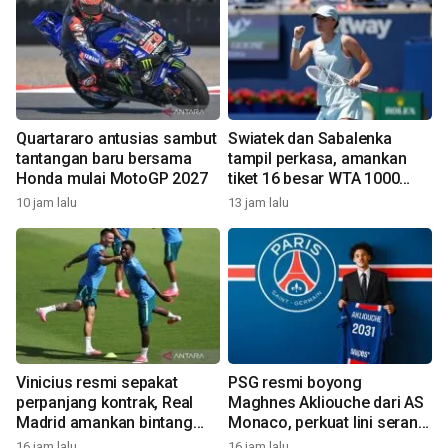
Quartararo antusias sambut
Swiatek dan Sabalenka
tantangan baru bersama
tampil perkasa, amankan
Honda mulai MotoGP 2027
tiket 16 besar WTA 1000
Toronto
10 jam lalu
13 jam lalu
Vinicius resmi sepakat
PSG resmi boyong
perpanjang kontrak, Real
Maghnes Akliouche dari AS
Madrid amankan bintang
Monaco, perkuat lini serang
masa depan
bertabur bintang
16 jam lalu
16 jam lalu