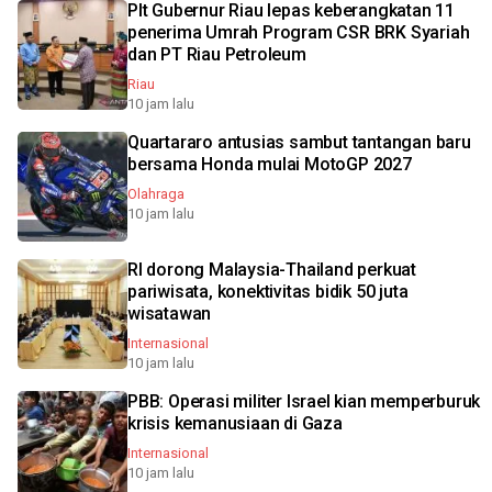
Plt Gubernur Riau lepas keberangkatan 11
penerima Umrah Program CSR BRK Syariah
dan PT Riau Petroleum
Riau
10 jam lalu
Quartararo antusias sambut tantangan baru
bersama Honda mulai MotoGP 2027
Olahraga
10 jam lalu
RI dorong Malaysia-Thailand perkuat
pariwisata, konektivitas bidik 50 juta
wisatawan
Internasional
10 jam lalu
PBB: Operasi militer Israel kian memperburuk
krisis kemanusiaan di Gaza
Internasional
10 jam lalu