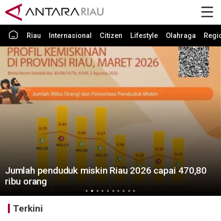
Riau
Internasional
Citizen
Lifestyle
Olahraga
Regi
Jumlah penduduk miskin Riau 2026 capai 470,80
ribu orang
Terkini