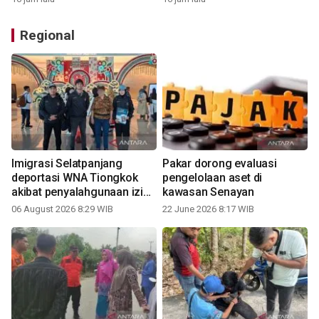
Regional
Imigrasi Selatpanjang
Pakar dorong evaluasi
deportasi WNA Tiongkok
pengelolaan aset di
akibat penyalahgunaan izin
kawasan Senayan
tinggal
06 August 2026 8:29 WIB
22 June 2026 8:17 WIB