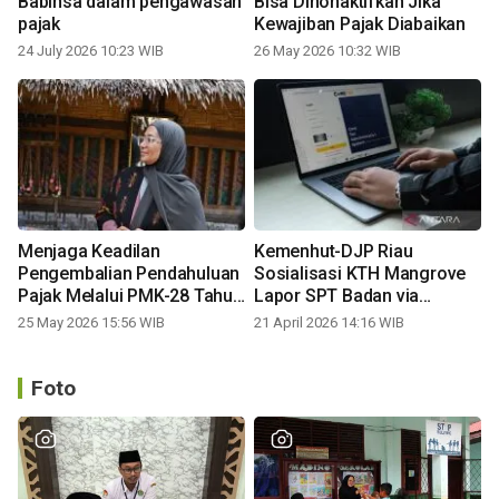
Babinsa dalam pengawasan
Bisa Dinonaktifkan Jika
pajak
Kewajiban Pajak Diabaikan
24 July 2026 10:23 WIB
26 May 2026 10:32 WIB
Menjaga Keadilan
Kemenhut-DJP Riau
Pengembalian Pendahuluan
Sosialisasi KTH Mangrove
Pajak Melalui PMK-28 Tahun
Lapor SPT Badan via
2026
Coretax
25 May 2026 15:56 WIB
21 April 2026 14:16 WIB
Foto