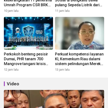
keberangkatan 11 penerima
Sosial di Bengkalis bawa
Umrah Program CSR BRK
pulang Sepeda Listrik dari
Syariah dan PT Riau
Program Bedelau BRK
10 jam lalu
11 jam lalu
Petroleum
Syariah
Perkokoh benteng pesisir
Perkuat kompetensi layanan
Dumai, PHR tanam 700
KI, Kemenkum Riau dalami
Mangrove tangani krisis
sistem pelindungan Merek
iklim dan lindungi
bersama DJKI
12 jam lalu
13 jam lalu
keanekaragaman hayati
Video