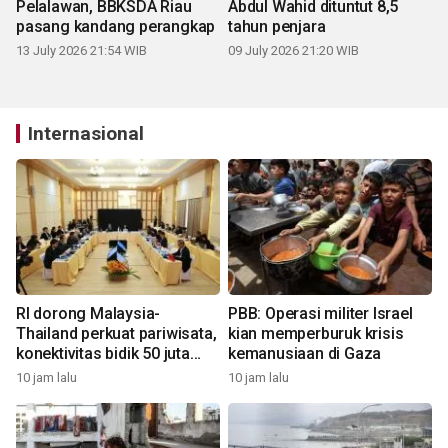
Pelalawan, BBKSDA Riau
Abdul Wahid dituntut 8,5
pasang kandang perangkap
tahun penjara
13 July 2026 21:54 WIB
09 July 2026 21:20 WIB
Internasional
RI dorong Malaysia-
PBB: Operasi militer Israel
Thailand perkuat pariwisata,
kian memperburuk krisis
konektivitas bidik 50 juta
kemanusiaan di Gaza
wisatawan
10 jam lalu
10 jam lalu