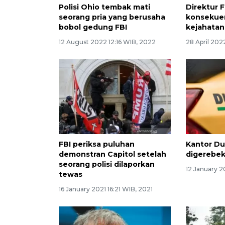
Polisi Ohio tembak mati
Direktur 
seorang pria yang berusaha
konsekuen
bobol gedung FBI
kejahatan
12 August 2022 12:16 WIB, 2022
28 April 202
FBI periksa puluhan
Kantor Duc
demonstran Capitol setelah
digerebek
seorang polisi dilaporkan
12 January 2
tewas
16 January 2021 16:21 WIB, 2021