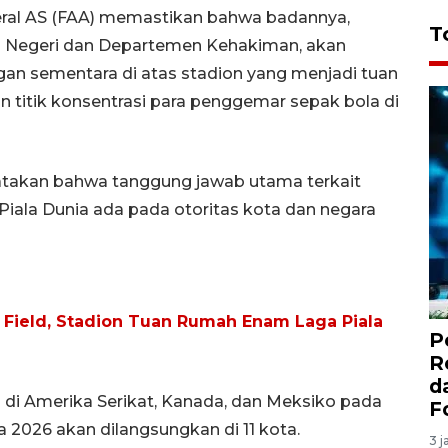
eral AS (FAA) memastikan bahwa badannya,
T
Negeri dan Departemen Kehakiman, akan
 sementara di atas stadion yang menjadi tuan
n titik konsentrasi para penggemar sepak bola di
gatakan bahwa tanggung jawab utama terkait
iala Dunia ada pada otoritas kota dan negara
l Field, Stadion Tuan Rumah Enam Laga Piala
P
R
d
n di Amerika Serikat, Kanada, dan Meksiko pada
F
nia 2026 akan dilangsungkan di 11 kota.
3 j