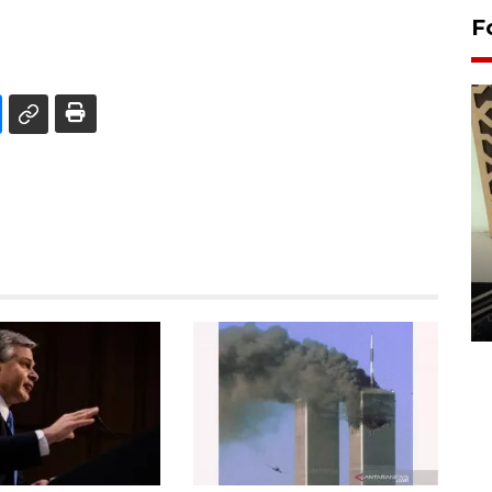
F
Penanaman 3000 batang
bakau merah di Dumai
20 September 2025 12:14 WIB