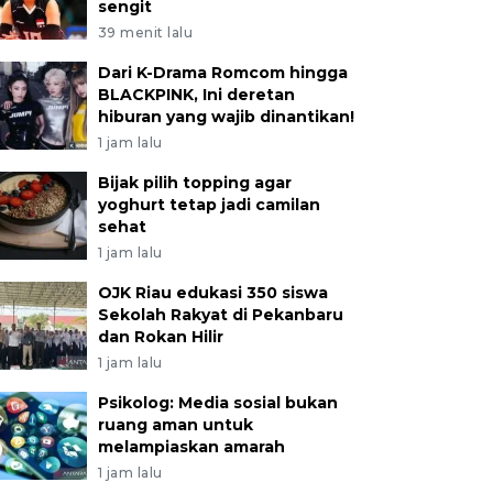
sengit
39 menit lalu
Dari K-Drama Romcom hingga
BLACKPINK, Ini deretan
hiburan yang wajib dinantikan!
1 jam lalu
Bijak pilih topping agar
yoghurt tetap jadi camilan
sehat
1 jam lalu
OJK Riau edukasi 350 siswa
Sekolah Rakyat di Pekanbaru
dan Rokan Hilir
1 jam lalu
Psikolog: Media sosial bukan
ruang aman untuk
melampiaskan amarah
1 jam lalu