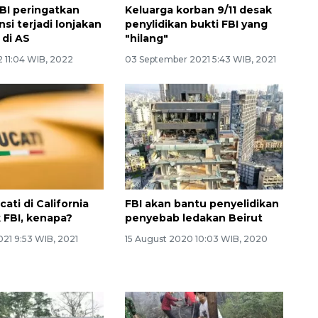
FBI peringatkan
Keluarga korban 9/11 desak
si terjadi lonjakan
penylidikan bukti FBI yang
 di AS
"hilang"
2 11:04 WIB, 2022
03 September 2021 5:43 WIB, 2021
ati di California
FBI akan bantu penyelidikan
 FBI, kenapa?
penyebab ledakan Beirut
021 9:53 WIB, 2021
15 August 2020 10:03 WIB, 2020