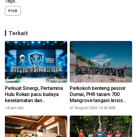
Tags:
PHR
Terkait
Perkuat Sinergi, Pertamina
Perkokoh benteng pesisir
Hulu Rokan pacu budaya
Dumai, PHR tanam 700
keselamatan dan
Mangrove tangani krisis
r
profesionalisme kontraktor
iklim dan lindungi
14 jam lalu
07 August 2026 14:56 WIB
2
di Forum Komunikasi 2026
keanekaragaman hayati