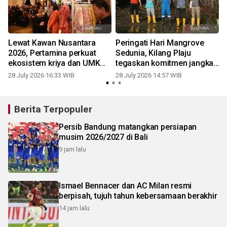
Lewat Kawan Nusantara
Peringati Hari Mangrove
2026, Pertamina perkuat
Sedunia, Kilang Plaju
ekosistem kriya dan UMKM
tegaskan komitmen jangka
berbasis budaya
panjang lestarikan
28 July 2026 16:33 WIB
28 July 2026 14:57 WIB
2
ekosistem pesisir
Berita Terpopuler
Persib Bandung matangkan persiapan
musim 2026/2027 di Bali
9 jam lalu
Ismael Bennacer dan AC Milan resmi
berpisah, tujuh tahun kebersamaan berakhir
14 jam lalu