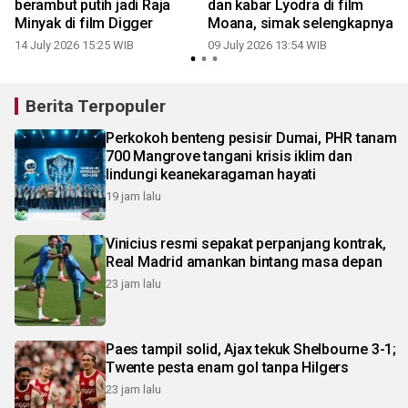
berambut putih jadi Raja
dan kabar Lyodra di film
Minyak di film Digger
Moana, simak selengkapnya
14 July 2026 15:25 WIB
09 July 2026 13:54 WIB
Berita Terpopuler
Perkokoh benteng pesisir Dumai, PHR tanam
700 Mangrove tangani krisis iklim dan
lindungi keanekaragaman hayati
19 jam lalu
Vinicius resmi sepakat perpanjang kontrak,
Real Madrid amankan bintang masa depan
23 jam lalu
Paes tampil solid, Ajax tekuk Shelbourne 3-1;
Twente pesta enam gol tanpa Hilgers
23 jam lalu