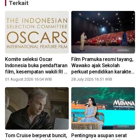
Terkait
Komite seleksi Oscar
Film Pramuka resmi tayang,
n
Indonesia buka pendaftaran
Wawako ajak Sekolah
film, kesempatan wakili RI di
perkuat pendidikan karakter
Oscar 2027
siswa
01 August 2026 16:04 WIB
28 July 2026 16:51 WIB
0
Tom Cruise berperut buncit,
Pentingnya asupan serat