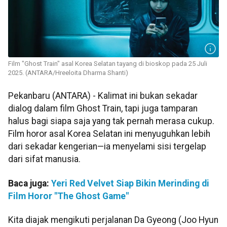
Film "Ghost Train" asal Korea Selatan tayang di bioskop pada 25 Juli
2025. (ANTARA/Hreeloita Dharma Shanti)
Pekanbaru (ANTARA) - Kalimat ini bukan sekadar
dialog dalam film Ghost Train, tapi juga tamparan
halus bagi siapa saja yang tak pernah merasa cukup.
Film horor asal Korea Selatan ini menyuguhkan lebih
dari sekadar kengerian—ia menyelami sisi tergelap
dari sifat manusia.
Baca juga:
Yeri Red Velvet Siap Bikin Merinding di
Film Horor "The Ghost Game"
Kita diajak mengikuti perjalanan Da Gyeong (Joo Hyun