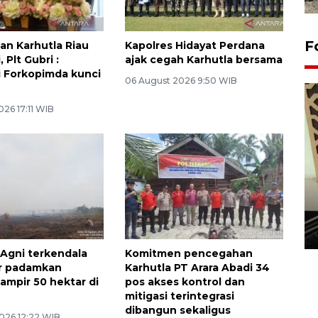
F
n Karhutla Riau
Kapolres Hidayat Perdana
 Plt Gubri :
ajak cegah Karhutla bersama
i Forkopimda kunci
06 August 2026 9:50 WIB
26 17:11 WIB
Penanaman 3000 batang
bakau merah di Dumai
20 September 2025 12:14 WIB
Agni terkendala
Komitmen pencegahan
ir padamkan
Karhutla PT Arara Abadi 34
ampir 50 hektar di
pos akses kontrol dan
mitigasi terintegrasi
dibangun sekaligus
026 12:22 WIB