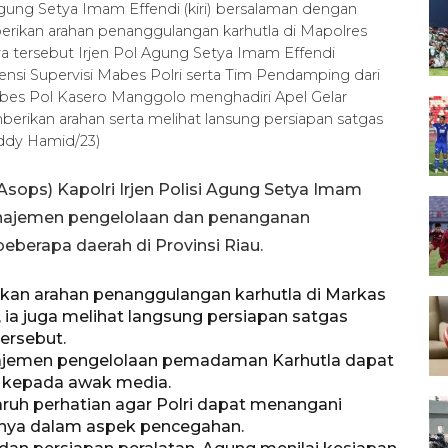
 Agung Setya Imam Effendi (kiri) bersalaman dengan
rikan arahan penanggulangan karhutla di Mapolres
ya tersebut Irjen Pol Agung Setya Imam Effendi
ensi Supervisi Mabes Polri serta Tim Pendamping dari
bes Pol Kasero Manggolo menghadiri Apel Gelar
rikan arahan serta melihat lansung persiapan satgas
ddy Hamid/23)
sops) Kapolri Irjen Polisi Agung Setya Imam
anajemen pengelolaan dan penanganan
beberapa daerah di Provinsi Riau.
n arahan penanggulangan karhutla di Markas
tu, ia juga melihat langsung persiapan satgas
ersebut.
najemen pengelolaan pemadaman Karhutla dapat
a kepada awak media.
ruh perhatian agar Polri dapat menangani
snya dalam aspek pencegahan.