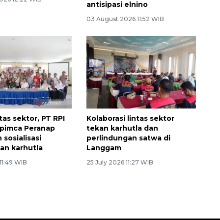
antisipasi elnino
03 August 2026 11:52 WIB
ntas sektor, PT RPI
Kolaborasi lintas sektor
opimca Peranap
tekan karhutla dan
sosialisasi
perlindungan satwa di
an karhutla
Langgam
 11:49 WIB
25 July 2026 11:27 WIB