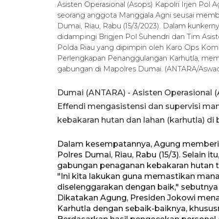
Asisten Operasional (Asops) Kapolri Irjen Pol
seorang anggota Manggala Agni seusai membe
Dumai, Riau, Rabu (15/3/2023). Dalam kunkern
didampingi Brigjen Pol Suhendri dan Tim Asist
Polda Riau yang dipimpin oleh Karo Ops Kom
Perlengkapan Penanggulangan Karhutla, membe
gabungan di Mapolres Dumai. (ANTARA/Aswa
Dumai (ANTARA) - Asisten Operasional (A
Effendi mengasistensi dan supervisi m
kebakaran hutan dan lahan (karhutla) di 
Dalam kesempatannya, Agung memberika
Polres Dumai, Riau, Rabu (15/3). Selain i
gabungan penaganan kebakaran hutan t
"Ini kita lakukan guna memastikan ma
diselenggarakan dengan baik," sebutny
Dikatakan Agung, Presiden Jokowi mena
Karhutla dengan sebaik-baiknya, khusu