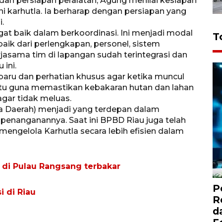
dan persiapan peralatan, Agung menilai kesiapan
 karhutla. Ia berharap dengan persiapan yang
i.
at baik dalam berkoordinasi. Ini menjadi modal
T
baik dari perlengkapan, personel, sistem
asama tim di lapangan sudah terintegrasi dan
 ini.
 baru dan perhatian khusus agar ketika muncul
 itu guna memastikan kebakaran hutan dan lahan
agar tidak meluas.
 Daerah) menjadi yang terdepan dalam
nanganannya. Saat ini BPBD Riau juga telah
mengelola Karhutla secara lebih efisien dalam
 di Pulau Rangsang terbakar
P
i di Riau
R
d