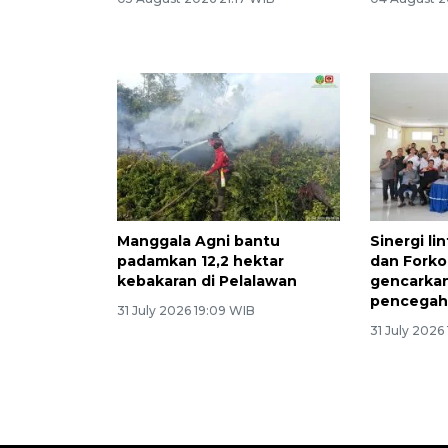
Manggala Agni bantu
Sinergi li
padamkan 12,2 hektar
dan Fork
kebakaran di Pelalawan
gencarkan 
pencegah
31 July 2026 19:09 WIB
31 July 2026