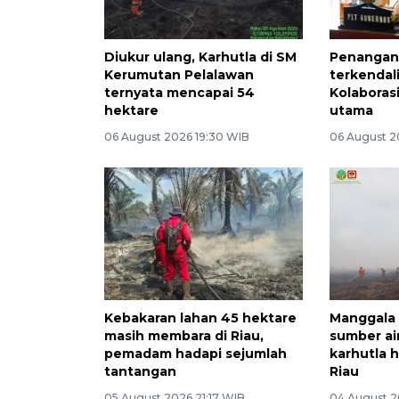
Diukur ulang, Karhutla di SM
Penangana
Kerumutan Pelalawan
terkendali,
ternyata mencapai 54
Kolaboras
hektare
utama
06 August 2026 19:30 WIB
06 August 20
Kebakaran lahan 45 hektare
Manggala 
masih membara di Riau,
sumber a
pemadam hadapi sejumlah
karhutla h
tantangan
Riau
05 August 2026 21:17 WIB
04 August 2