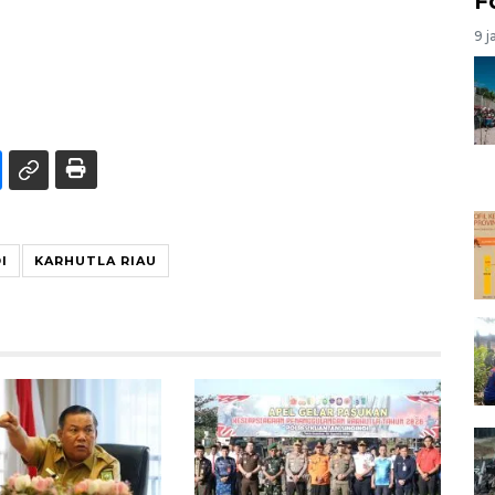
F
9 j
I
KARHUTLA RIAU