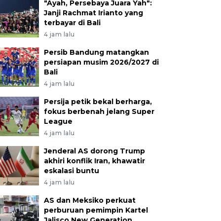
"Ayah, Persebaya Juara Yah":
Janji Rachmat Irianto yang
terbayar di Bali
4 jam lalu
Persib Bandung matangkan
persiapan musim 2026/2027 di
Bali
4 jam lalu
Persija petik bekal berharga,
fokus berbenah jelang Super
League
4 jam lalu
Jenderal AS dorong Trump
akhiri konflik Iran, khawatir
eskalasi buntu
4 jam lalu
AS dan Meksiko perkuat
perburuan pemimpin Kartel
Jalisco New Generation