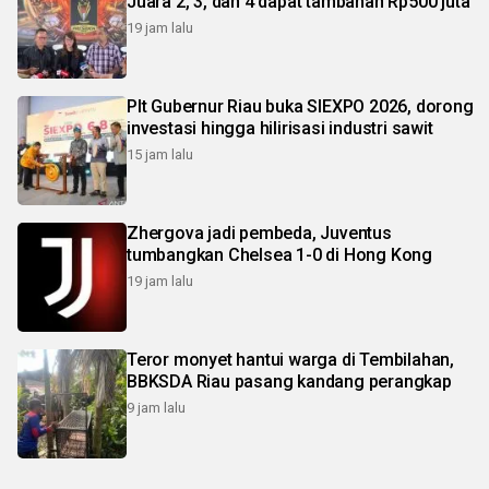
Juara 2, 3, dan 4 dapat tambahan Rp500 juta
19 jam lalu
Plt Gubernur Riau buka SIEXPO 2026, dorong
investasi hingga hilirisasi industri sawit
15 jam lalu
Zhergova jadi pembeda, Juventus
tumbangkan Chelsea 1-0 di Hong Kong
19 jam lalu
Teror monyet hantui warga di Tembilahan,
BBKSDA Riau pasang kandang perangkap
9 jam lalu