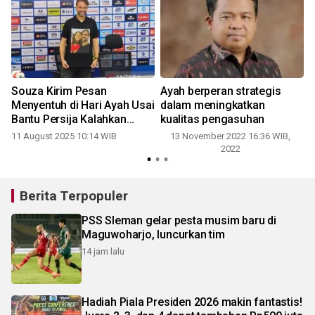
Souza Kirim Pesan
Ayah berperan strategis
Menyentuh di Hari Ayah Usai
dalam meningkatkan
Bantu Persija Kalahkan
kualitas pengasuhan
Persita
11 August 2025 10:14 WIB
13 November 2022 16:36 WIB,
2022
Berita Terpopuler
PSS Sleman gelar pesta musim baru di
Maguwoharjo, luncurkan tim
14 jam lalu
Hadiah Piala Presiden 2026 makin fantastis!