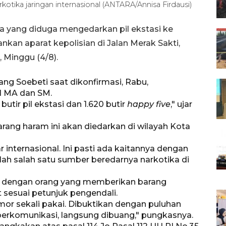
otika jaringan internasional (ANTARA/Annisa Firdausi)
a yang diduga mengedarkan pil ekstasi ke
kan aparat kepolisian di Jalan Merak Sakti,
 Minggu (4/8).
g Soebeti saat dikonfirmasi, Rabu,
al MA dan SM.
tir pil ekstasi dan 1.620 butir
happy five
," ujar
arang haram ini akan diedarkan di wilayah Kota
nternasional. Ini pasti ada kaitannya dengan
ilah salah satu sumber beredarnya narkotika di
 dengan orang yang memberikan barang
sesuai petunjuk pengendali.
or sekali pakai. Dibuktikan dengan puluhan
 berkomunikasi, langsung dibuang," pungkasnya.