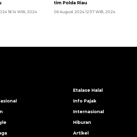
u
tim Polda Riau
024 18:14 WIB, 2024
06 August 2024 12:57 WIB, 2024
Etalase Halal
nasional
Info Pajak
en
Internasional
yle
Hiburan
aga
Artikel