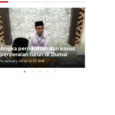
Angka pernikahan dan kasus
Penyalur
perceraian turun di Dumai
musim lib
14 January 2026 14:27 WIB
25 December 