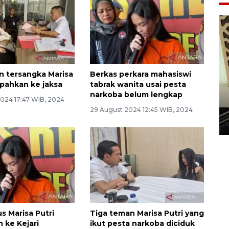
n tersangka Marisa
Berkas perkara mahasiswi
mpahkan ke jaksa
tabrak wanita usai pesta
narkoba belum lengkap
Penanaman 3000 batang
2024 17:47 WIB, 2024
bakau merah di Dumai
29 August 2024 12:45 WIB, 2024
20 September 2025 12:14 WIB
s Marisa Putri
Tiga teman Marisa Putri yang
 ke Kejari
ikut pesta narkoba diciduk