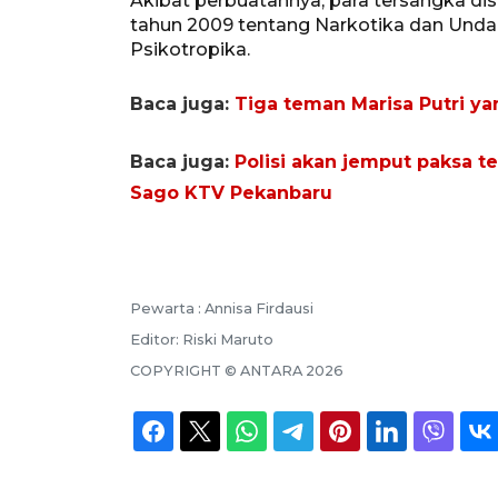
Akibat perbuatannya, para tersangka dis
tahun 2009 tentang Narkotika dan Unda
Psikotropika.
Baca juga:
Tiga teman Marisa Putri ya
Baca juga:
Polisi akan jemput paksa t
Sago KTV Pekanbaru
Pewarta :
Annisa Firdausi
Editor:
Riski Maruto
COPYRIGHT ©
ANTARA
2026