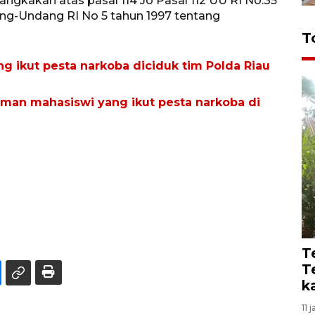
angkakan atas pasal 114 Jo Pasal 112 UU RI No.35
ng-Undang RI No 5 tahun 1997 tentang
T
ng ikut pesta narkoba diciduk tim Polda Riau
eman mahasiswi yang ikut pesta narkoba di
T
T
k
11 