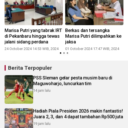
n
Marisa Putri yang tabrak IRT
Berkas dan tersangka
di Pekanbaru hingga tewas
Marisa Putri dilimpahkan ke
jalani sidang perdana
jaksa
24 October 2024 14:53 WIB, 2024
01 October 2024 17:47 WIB, 2024
Berita Terpopuler
PSS Sleman gelar pesta musim baru di
Maguwoharjo, luncurkan tim
14 jam lalu
Hadiah Piala Presiden 2026 makin fantastis!
Juara 2, 3, dan 4 dapat tambahan Rp500 juta
19 jam lalu