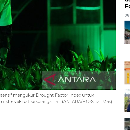
F
08
stensif mengukur Drought Factor Index untuk
mi stres akibat kekurangan air. (ANTARA/HO-Sinar Mas)