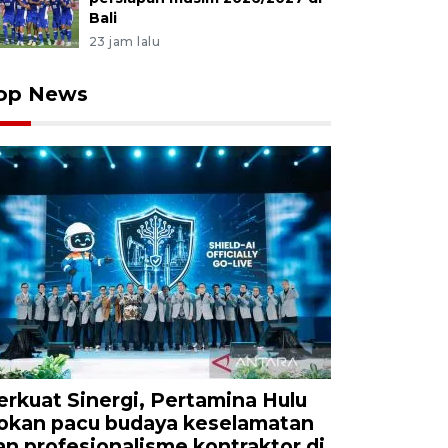
Bali
23 jam lalu
op News
erkuat Sinergi, Pertamina Hulu
okan pacu budaya keselamatan
an profesionalisme kontraktor di