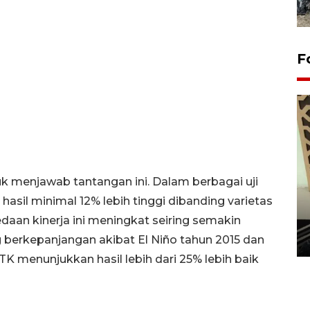
F
menjawab tantangan ini. Dalam berbagai uji
sil minimal 12% lebih tinggi dibanding varietas
Penanaman 3000 batang
bakau merah di Dumai
daan kinerja ini meningkat seiring semakin
g berkepanjangan akibat El Niño tahun 2015 dan
20 September 2025 12:14 WIB
TK menunjukkan hasil lebih dari 25% lebih baik