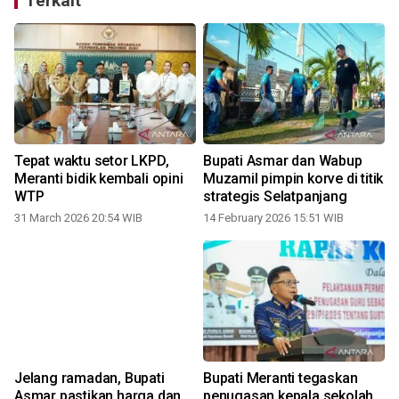
Terkait
n
Tepat waktu setor LKPD,
Bupati Asmar dan Wabup
Meranti bidik kembali opini
Muzamil pimpin korve di titik
WTP
strategis Selatpanjang
31 March 2026 20:54 WIB
14 February 2026 15:51 WIB
Jelang ramadan, Bupati
Bupati Meranti tegaskan
s
Asmar pastikan harga dan
penugasan kepala sekolah