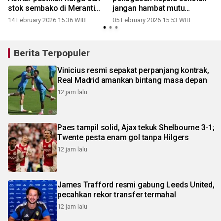
stok sembako di Meranti
jangan hambat mutu
tetap aman
pendidikan
14 February 2026 15:36 WIB
05 February 2026 15:53 WIB
Berita Terpopuler
Vinicius resmi sepakat perpanjang kontrak,
Real Madrid amankan bintang masa depan
12 jam lalu
Paes tampil solid, Ajax tekuk Shelbourne 3-1;
Twente pesta enam gol tanpa Hilgers
12 jam lalu
James Trafford resmi gabung Leeds United,
pecahkan rekor transfer termahal
12 jam lalu