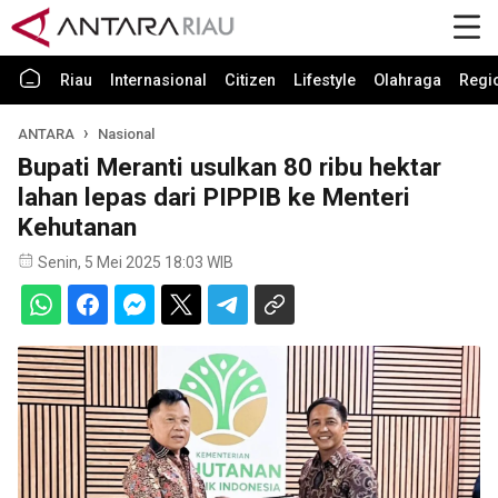
Riau
Internasional
Citizen
Lifestyle
Olahraga
Regi
ANTARA
Nasional
Bupati Meranti usulkan 80 ribu hektar
lahan lepas dari PIPPIB ke Menteri
Kehutanan
Senin, 5 Mei 2025 18:03 WIB