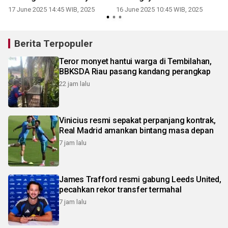
Anak
Grup Berat
17 June 2025 14:45 WIB, 2025
16 June 2025 10:45 WIB, 2025
Berita Terpopuler
Teror monyet hantui warga di Tembilahan,
BBKSDA Riau pasang kandang perangkap
22 jam lalu
Vinicius resmi sepakat perpanjang kontrak,
Real Madrid amankan bintang masa depan
7 jam lalu
James Trafford resmi gabung Leeds United,
pecahkan rekor transfer termahal
7 jam lalu