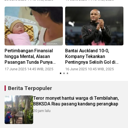
Pertimbangan Finansial
Bantai Auckland 10-0,
a
hingga Mental, Alasan
Kompany Tekankan
r
Pasangan Tunda Punya
Pentingnya Selisih Gol di
Anak
Grup Berat
17 June 2025 14:45 WIB, 2025
16 June 2025 10:45 WIB, 2025
Berita Terpopuler
Teror monyet hantui warga di Tembilahan,
BBKSDA Riau pasang kandang perangkap
20 jam lalu