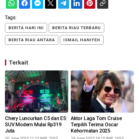
Tags:
BERITA HARI INI
BERITA RIAU TERBARU
BERITA RIAU ANTARA
ISMAIL HANIYEH
Terkait
Chery Luncurkan C5 dan E5:
Aktor Laga Tom Cruise
SUV Modern Mulai Rp319
Terpilih Terima Oscar
Juta
Kehormatan 2025
26 June 2025 11:13 WIB, 2025
19 June 2025 14:15 WIB, 2025