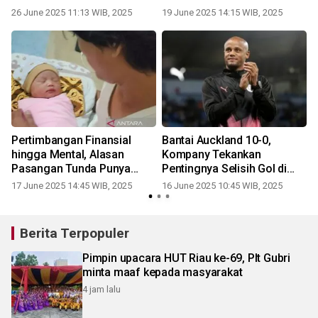
26 June 2025 11:13 WIB, 2025
19 June 2025 14:15 WIB, 2025
Pertimbangan Finansial
Bantai Auckland 10-0,
a
hingga Mental, Alasan
Kompany Tekankan
r
Pasangan Tunda Punya
Pentingnya Selisih Gol di
Anak
Grup Berat
17 June 2025 14:45 WIB, 2025
16 June 2025 10:45 WIB, 2025
Berita Terpopuler
Pimpin upacara HUT Riau ke-69, Plt Gubri
minta maaf kepada masyarakat
4 jam lalu