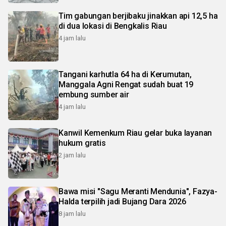
Tim gabungan berjibaku jinakkan api 12,5 ha
di dua lokasi di Bengkalis Riau
4 jam lalu
Tangani karhutla 64 ha di Kerumutan,
Manggala Agni Rengat sudah buat 19
embung sumber air
4 jam lalu
Kanwil Kemenkum Riau gelar buka layanan
hukum gratis
2 jam lalu
Bawa misi "Sagu Meranti Mendunia", Fazya-
Halda terpilih jadi Bujang Dara 2026
8 jam lalu