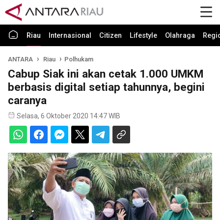
Riau
Internasional
Citizen
Lifestyle
Olahraga
Regi
ANTARA
Riau
Polhukam
Cabup Siak ini akan cetak 1.000 UMKM
berbasis digital setiap tahunnya, begini
caranya
Selasa, 6 Oktober 2020 14:47 WIB