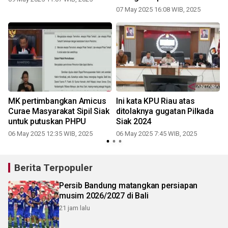
07 May 2025 16:08 WIB, 2025
MK pertimbangkan Amicus
Ini kata KPU Riau atas
Curae Masyarakat Sipil Siak
ditolaknya gugatan Pilkada
n
untuk putuskan PHPU
Siak 2024
06 May 2025 12:35 WIB, 2025
06 May 2025 7:45 WIB, 2025
2
Berita Terpopuler
Persib Bandung matangkan persiapan
musim 2026/2027 di Bali
21 jam lalu