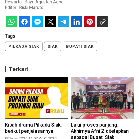
Pewarta : Bayu Agustari Adha
Editor :
Riski Maruto
Tags:
PILKADA SIAK
SIAK
BUPATI SIAK
Terkait
,
Kisah drama Pilkada Siak,
Lalui proses panjang,
i
berikut penjelasannya
Akhirnya Afni Z ditetapkan
sebagai Bupati Siak
09 May 2025 11:07 WIB, 2025