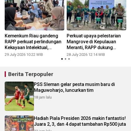
Kemenkum Riau gandeng
Perkuat upaya pelestarian
RAPP perkuat perlindungan
Mangrove di Kepulauan
Kekayaan Intelektual,
Meranti, RAPP dukung
dorong produk lokal naik
gerakan nasional Hari
29 July 2026 10:22 WIB
28 July 2026 12:14 WIB
0
kelas
Mangrove Sedunia 2026
Berita Terpopuler
PSS Sleman gelar pesta musim baru di
Maguwoharjo, luncurkan tim
18 jam lalu
Hadiah Piala Presiden 2026 makin fantastis!
Juara 2, 3, dan 4 dapat tambahan Rp500 juta