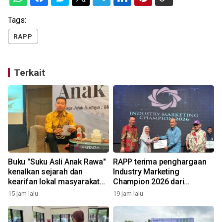
Tags:
RAPP
Terkait
Buku "Suku Asli Anak Rawa"
RAPP terima penghargaan
kenalkan sejarah dan
Industry Marketing
kearifan lokal masyarakat
Champion 2026 dari
adat
MarkPlus
15 jam lalu
19 jam lalu
2