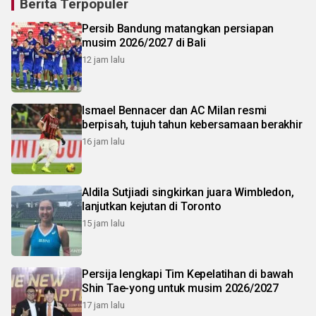
Berita Terpopuler
Persib Bandung matangkan persiapan
musim 2026/2027 di Bali
12 jam lalu
Ismael Bennacer dan AC Milan resmi
berpisah, tujuh tahun kebersamaan berakhir
16 jam lalu
Aldila Sutjiadi singkirkan juara Wimbledon,
lanjutkan kejutan di Toronto
15 jam lalu
Persija lengkapi Tim Kepelatihan di bawah
Shin Tae-yong untuk musim 2026/2027
17 jam lalu