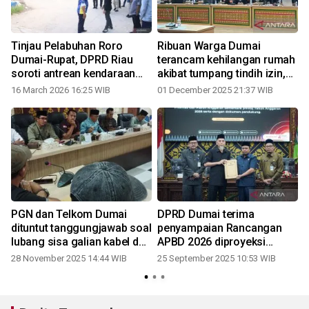
Tinjau Pelabuhan Roro
Ribuan Warga Dumai
l
Dumai-Rupat, DPRD Riau
terancam kehilangan rumah
soroti antrean kendaraan
akibat tumpang tindih izin,
jelang mudik
mengadu ke DPRD Riau
16 March 2026 16:25 WIB
01 December 2025 21:37 WIB
PGN dan Telkom Dumai
DPRD Dumai terima
dituntut tanggungjawab soal
penyampaian Rancangan
lubang sisa galian kabel dan
APBD 2026 diproyeksi
pipa di jalan
Rp2,354 T
28 November 2025 14:44 WIB
25 September 2025 10:53 WIB
2