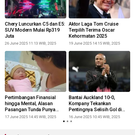
Chery Luncurkan C5 dan E5:
Aktor Laga Tom Cruise
SUV Modern Mulai Rp319
Terpilih Terima Oscar
Juta
Kehormatan 2025
26 June 2025 11:13 WIB, 2025
19 June 2025 14:15 WIB, 2025
Pertimbangan Finansial
Bantai Auckland 10-0,
a
hingga Mental, Alasan
Kompany Tekankan
r
Pasangan Tunda Punya
Pentingnya Selisih Gol di
Anak
Grup Berat
17 June 2025 14:45 WIB, 2025
16 June 2025 10:45 WIB, 2025