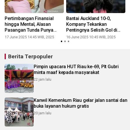
Pertimbangan Finansial
Bantai Auckland 10-0,
a
hingga Mental, Alasan
Kompany Tekankan
r
Pasangan Tunda Punya
Pentingnya Selisih Gol di
Anak
Grup Berat
17 June 2025 14:45 WIB, 2025
16 June 2025 10:45 WIB, 2025
Berita Terpopuler
Pimpin upacara HUT Riau ke-69, Plt Gubri
minta maaf kepada masyarakat
22 jam lalu
Kanwil Kemenkum Riau gelar jalan santai dan
buka layanan hukum gratis
20 jam lalu