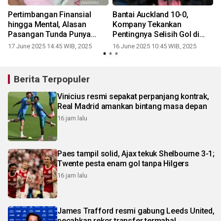
Pertimbangan Finansial
Bantai Auckland 10-0,
a
hingga Mental, Alasan
Kompany Tekankan
r
Pasangan Tunda Punya
Pentingnya Selisih Gol di
Anak
Grup Berat
17 June 2025 14:45 WIB, 2025
16 June 2025 10:45 WIB, 2025
Berita Terpopuler
Vinicius resmi sepakat perpanjang kontrak,
Real Madrid amankan bintang masa depan
16 jam lalu
Paes tampil solid, Ajax tekuk Shelbourne 3-1;
Twente pesta enam gol tanpa Hilgers
16 jam lalu
James Trafford resmi gabung Leeds United,
pecahkan rekor transfer termahal