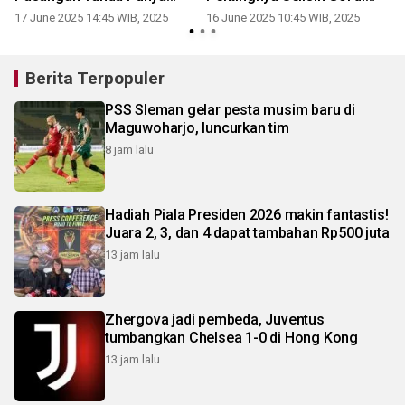
Anak
Grup Berat
17 June 2025 14:45 WIB, 2025
16 June 2025 10:45 WIB, 2025
Berita Terpopuler
PSS Sleman gelar pesta musim baru di
Maguwoharjo, luncurkan tim
8 jam lalu
Hadiah Piala Presiden 2026 makin fantastis!
Juara 2, 3, dan 4 dapat tambahan Rp500 juta
13 jam lalu
Zhergova jadi pembeda, Juventus
tumbangkan Chelsea 1-0 di Hong Kong
13 jam lalu