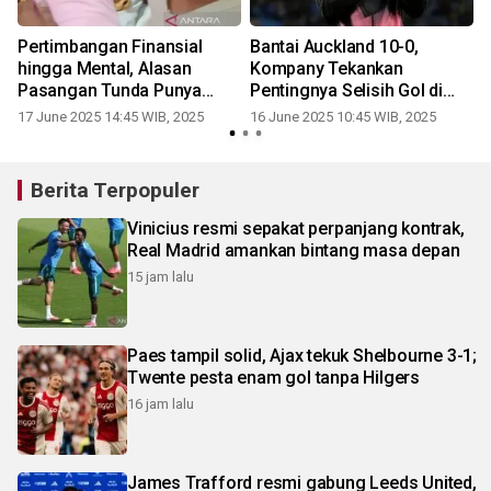
Pertimbangan Finansial
Bantai Auckland 10-0,
a
hingga Mental, Alasan
Kompany Tekankan
r
Pasangan Tunda Punya
Pentingnya Selisih Gol di
Anak
Grup Berat
17 June 2025 14:45 WIB, 2025
16 June 2025 10:45 WIB, 2025
Berita Terpopuler
Vinicius resmi sepakat perpanjang kontrak,
Real Madrid amankan bintang masa depan
15 jam lalu
Paes tampil solid, Ajax tekuk Shelbourne 3-1;
Twente pesta enam gol tanpa Hilgers
16 jam lalu
James Trafford resmi gabung Leeds United,