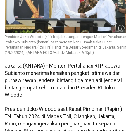
Presiden Joko Widodo (kiri) berjabat tangan dengan Menteri Pertahanan
Prabowo Subianto (kanan) saat meresmikan Rumah Sakit Pusat
Pertahanan Negara (RSPPN) Panglima Besar Soedirman di Jakarta, Senin
(19/2/2024). (ANTARA FOTO/Hafidz Mubarak A/Spt.)
Jakarta (ANTARA) - Menteri Pertahanan RI Prabowo
Subianto menerima kenaikan pangkat istimewa dari
purnawirawan jenderal bintang tiga menjadi jenderal
bintang empat kehormatan dari Presiden RI Joko
Widodo.
Presiden Joko Widodo saat Rapat Pimpinan (Rapim)
TNI Tahun 2024 di Mabes TNI, Cilangkap, Jakarta,
Rabu, menganugerahkan penghargaan itu kepada
Menhan RI karena dia dinilai berjasa dan berkontribusi