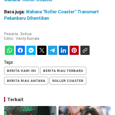
Baca juga:
Wahana "Roller Coaster" Transmart
Pekanbaru Dihentikan
Pewarta : Xinhua
Editor :
Vienty Kumala
Tags:
BERITA HARI INI
BERITA RIAU TERBARU
BERITA RIAU ANTARA
ROLLER COASTER
Terkait