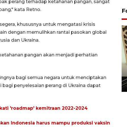
pak perang terhadap ketahanan pangan, sangat
ang," kata Retno.
F
i segera, khususnya untuk mengatasi krisis
 lain dengan memulihkan rantai pasokan global
sia dan Ukraina.
etahanan pangan akan menjadi perhatian
Penanaman 3000 batang
bakau merah di Dumai
ingnya bagi semua negara untuk menciptakan
20 September 2025 12:14 WIB
i bagi penyelesaian perang di Ukraina dapat
kati 'roadmap' kemitraan 2022-2024
kan Indonesia harus mampu produksi vaksin