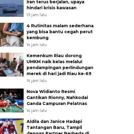
Iran terus berjalan, upaya
hindari krisis kawasan
13 jam lalu
4 Rutinitas malam sederhana
yang bisa bantu cegah perut
kembung
14 jam lalu
Kemenkum Riau dorong
UMKM naik kelas melalui
pendampingan perlindungan
merek di hari jadi Riau ke-69
14 jam lalu
Nova Widianto Resmi
Gantikan Rionny, Nahkodai
Ganda Campuran Pelatnas
14 jam lalu
Aldila dan Janice Hadapi
Tantangan Baru, Tampil
dengan Partner Berbeda di