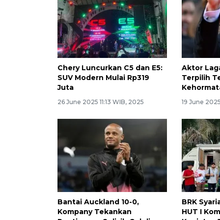
Chery Luncurkan C5 dan E5:
Aktor Lag
SUV Modern Mulai Rp319
Terpilih 
Juta
Kehormat
26 June 2025 11:13 WIB, 2025
19 June 2025
Bantai Auckland 10-0,
BRK Syari
Kompany Tekankan
HUT I Kom