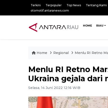
Terkini
Terpopuler
Top News
Tentang Kami
otomotif.antaranews.com
HOME
RIAU
Home
Regional
Menlu RI Retno Mar
Menlu RI Retno Mar
Ukraina gejala dari 
Selasa, 14 Juni 2022 12:16 WIB