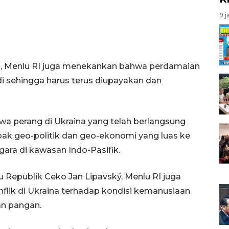
9 j
tu, Menlu RI juga menekankan bahwa perdamaian
jadi sehingga harus terus diupayakan dan
wa perang di Ukraina yang telah berlangsung
ak geo-politik dan geo-ekonomi yang luas ke
ara di kawasan Indo-Pasifik.
 Republik Ceko Jan Lipavský, Menlu RI juga
ik di Ukraina terhadap kondisi kemanusiaan
an pangan.