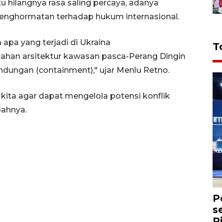
u hilangnya rasa saling percaya, adanya
enghormatan terhadap hukum internasional.
apa yang terjadi di Ukraina
T
an arsitektur kawasan pasca-Perang Dingin
ungan (containment)," ujar Menlu Retno.
n kita agar dapat mengelola potensi konflik
bahnya.
P
s
R