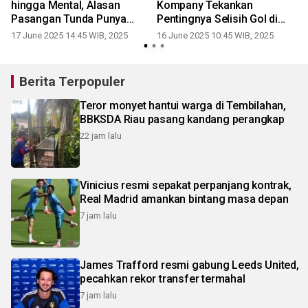
a
hingga Mental, Alasan
Kompany Tekankan
r
Pasangan Tunda Punya
Pentingnya Selisih Gol di
Anak
Grup Berat
17 June 2025 14:45 WIB, 2025
16 June 2025 10:45 WIB, 2025
Berita Terpopuler
Teror monyet hantui warga di Tembilahan,
BBKSDA Riau pasang kandang perangkap
22 jam lalu
Vinicius resmi sepakat perpanjang kontrak,
Real Madrid amankan bintang masa depan
7 jam lalu
James Trafford resmi gabung Leeds United,
pecahkan rekor transfer termahal
7 jam lalu