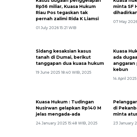
Kasus dugaan penggelapan
Kuasa hu
Rp56 miliar, Kuasa Hukum
minta SF 
Riau Pos tegaskan tak
dihadirkan
pernah zalimi Rida K Liamsi
07 May 2026
01 July 2026 15:21 WIB
Sidang kesaksian kasus
Kuasa Huk
tanah di Dumai, berikut
ada dugaa
tanggapan dua kuasa hukum
anggaran
kebun
19 June 2025 18:40 WIB, 2025
14 April 202
Kuasa Hukum : Tudingan
Pelanggar
Nusirwan gelapkan Rp140 M
di Pekanb
jelas mengada-ada
minta atu
24 January 2025 15:48 WIB, 2025
23 January 