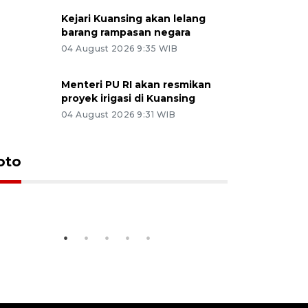
Kejari Kuansing akan lelang
barang rampasan negara
04 August 2026 9:35 WIB
Menteri PU RI akan resmikan
proyek irigasi di Kuansing
04 August 2026 9:31 WIB
Angka pernikahan dan kasus
Penyalur
oto
perceraian turun di Dumai
musim lib
14 January 2026 14:27 WIB
25 December 