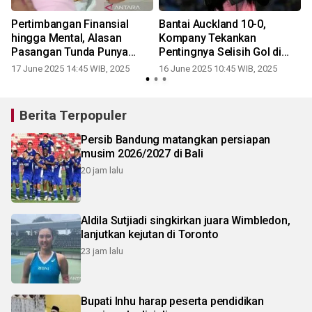
Pertimbangan Finansial
Bantai Auckland 10-0,
a
hingga Mental, Alasan
Kompany Tekankan
r
Pasangan Tunda Punya
Pentingnya Selisih Gol di
Anak
Grup Berat
17 June 2025 14:45 WIB, 2025
16 June 2025 10:45 WIB, 2025
Berita Terpopuler
Persib Bandung matangkan persiapan
musim 2026/2027 di Bali
20 jam lalu
Aldila Sutjiadi singkirkan juara Wimbledon,
lanjutkan kejutan di Toronto
23 jam lalu
Bupati Inhu harap peserta pendidikan