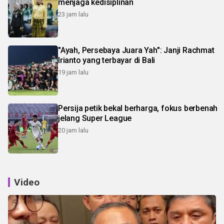
menjaga kedisiplinan
23 jam lalu
"Ayah, Persebaya Juara Yah": Janji Rachmat
Irianto yang terbayar di Bali
19 jam lalu
Persija petik bekal berharga, fokus berbenah
jelang Super League
20 jam lalu
Video