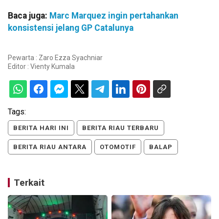
Baca juga:
Marc Marquez ingin pertahankan
konsistensi jelang GP Catalunya
Pewarta : Zaro Ezza Syachniar
Editor :
Vienty Kumala
Tags:
BERITA HARI INI
BERITA RIAU TERBARU
BERITA RIAU ANTARA
OTOMOTIF
BALAP
Terkait