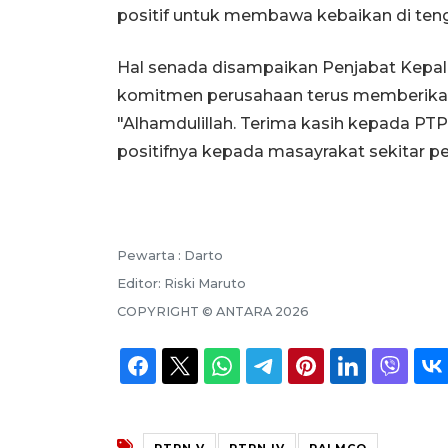
positif untuk membawa kebaikan di ten
Hal senada disampaikan Penjabat Kepal
komitmen perusahaan terus memberikan
"Alhamdulillah. Terima kasih kepada PTP
positifnya kepada masayrakat sekitar pe
Pewarta :
Darto
Editor:
Riski Maruto
COPYRIGHT ©
ANTARA
2026
PTPN V
PTPN IV
PALMCO