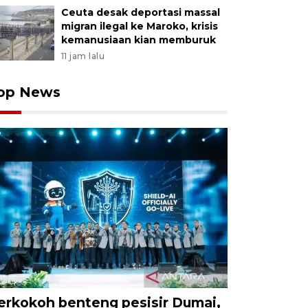
Ceuta desak deportasi massal
migran ilegal ke Maroko, krisis
kemanusiaan kian memburuk
11 jam lalu
op News
erkokoh benteng pesisir Dumai,