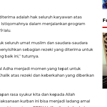
diterima adalah hak seluruh karyawan atas
F
rta Istiqomahnya dalam menjalankan program
 lalu.
ntuk seluruh umat muslim dan saudara-saudara
 menyisihkan sebagian rezeki yang diterima untuk
 baik ini,” tuturnya.
Idul Adha menjadi momen yang tepat untuk
Penanaman 3000 batang
alik atas rezeki dan keberkahan yang diberikan
bakau merah di Dumai
20 September 2025 12:14 WIB
pan rasa syukur kita dan kepada Allah
aksanaan kurban ini bisa menjadi ladang amal