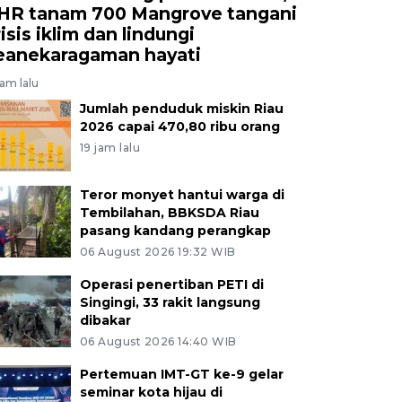
HR tanam 700 Mangrove tangani
isis iklim dan lindungi
eanekaragaman hayati
jam lalu
Jumlah penduduk miskin Riau
2026 capai 470,80 ribu orang
19 jam lalu
Teror monyet hantui warga di
Tembilahan, BBKSDA Riau
pasang kandang perangkap
06 August 2026 19:32 WIB
Operasi penertiban PETI di
Singingi, 33 rakit langsung
dibakar
06 August 2026 14:40 WIB
Pertemuan IMT-GT ke-9 gelar
seminar kota hijau di