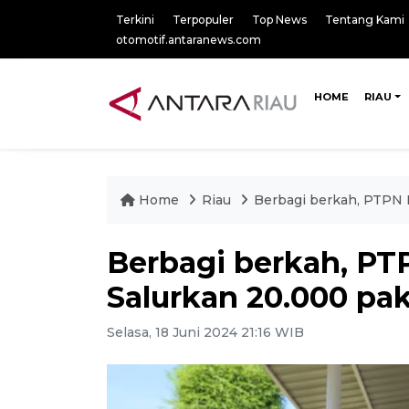
Terkini
Terpopuler
Top News
Tentang Kami
otomotif.antaranews.com
HOME
RIAU
Home
Riau
Berbagi berkah, PTPN I
Berbagi berkah, PTP
Salurkan 20.000 pa
Selasa, 18 Juni 2024 21:16 WIB