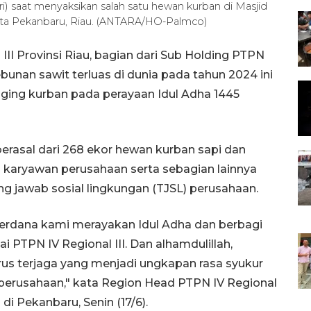
ri) saat menyaksikan salah satu hewan kurban di Masjid
ota Pekanbaru, Riau. (ANTARA/HO-Palmco)
II Provinsi Riau, bagian dari Sub Holding PTPN
unan sawit terluas di dunia pada tahun 2024 ini
ging kurban pada perayaan Idul Adha 1445
erasal dari 268 ekor hewan kurban sapi dan
i karyawan perusahaan serta sebagian lainnya
 jawab sosial lingkungan (TJSL) perusahaan.
 Perdana kami merayakan Idul Adha dan berbagi
PTPN IV Regional III. Dan alhamdulillah,
us terjaga yang menjadi ungkapan rasa syukur
a perusahaan," kata Region Head PTPN IV Regional
 di Pekanbaru, Senin (17/6).