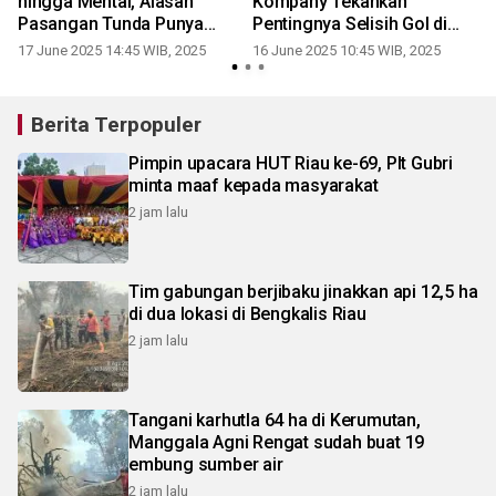
a
hingga Mental, Alasan
Kompany Tekankan
r
Pasangan Tunda Punya
Pentingnya Selisih Gol di
Anak
Grup Berat
17 June 2025 14:45 WIB, 2025
16 June 2025 10:45 WIB, 2025
Berita Terpopuler
Pimpin upacara HUT Riau ke-69, Plt Gubri
minta maaf kepada masyarakat
2 jam lalu
Tim gabungan berjibaku jinakkan api 12,5 ha
di dua lokasi di Bengkalis Riau
2 jam lalu
Tangani karhutla 64 ha di Kerumutan,
Manggala Agni Rengat sudah buat 19
embung sumber air
2 jam lalu