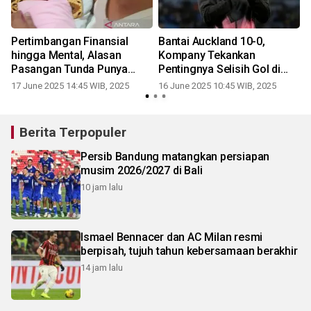
Pertimbangan Finansial
Bantai Auckland 10-0,
a
hingga Mental, Alasan
Kompany Tekankan
r
Pasangan Tunda Punya
Pentingnya Selisih Gol di
Anak
Grup Berat
17 June 2025 14:45 WIB, 2025
16 June 2025 10:45 WIB, 2025
Berita Terpopuler
Persib Bandung matangkan persiapan
musim 2026/2027 di Bali
10 jam lalu
Ismael Bennacer dan AC Milan resmi
berpisah, tujuh tahun kebersamaan berakhir
14 jam lalu