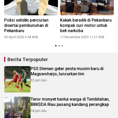
Polisi selidiki pencurian
Kakak beradik di Pekanbaru
disertai pembunuhan di
kompak curi motor untuk
Pekanbaru
beli narkoba
30 April 2026 3:44 WIB
11 November 2025 11:21 WIB
Berita Terpopuler
PSS Sleman gelar pesta musim baru di
Maguwoharjo, luncurkan tim
23 jam lalu
Teror monyet hantui warga di Tembilahan,
BBKSDA Riau pasang kandang perangkap
18 jam lalu