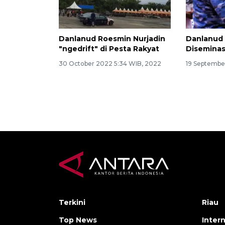
Danlanud Roesmin Nurjadin
Danlanud
"ngedrift" di Pesta Rakyat
Diseminas
30 October 2022 5:34 WIB, 2022
19 September
Terkini
Riau
Top News
Inter