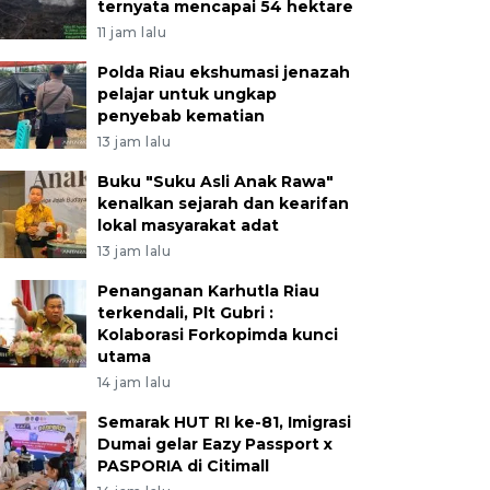
ternyata mencapai 54 hektare
11 jam lalu
Polda Riau ekshumasi jenazah
pelajar untuk ungkap
penyebab kematian
13 jam lalu
Buku "Suku Asli Anak Rawa"
kenalkan sejarah dan kearifan
lokal masyarakat adat
13 jam lalu
Penanganan Karhutla Riau
terkendali, Plt Gubri :
Kolaborasi Forkopimda kunci
utama
14 jam lalu
Semarak HUT RI ke-81, Imigrasi
Dumai gelar Eazy Passport x
PASPORIA di Citimall