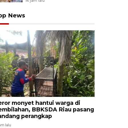
14 jam lalu
op News
eror monyet hantui warga di
embilahan, BBKSDA Riau pasang
andang perangkap
jam lalu