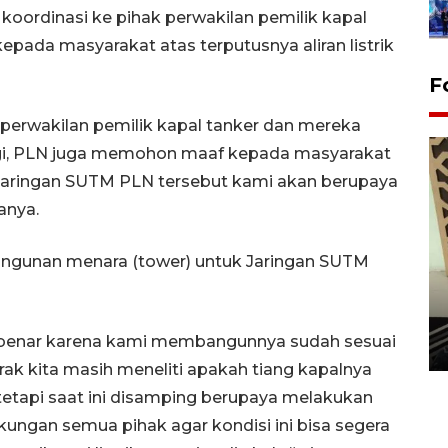
 koordinasi ke pihak perwakilan pemilik kapal
pada masyarakat atas terputusnya aliran listrik
F
 perwakilan pemilik kapal tanker dan mereka
gi, PLN juga memohon maaf kepada masyarakat
aringan SUTM PLN tersebut kami akan berupaya
anya.
ngunan menara (tower) untuk Jaringan SUTM
Penanaman 3000 batang
bakau merah di Dumai
 benar karena kami membangunnya sudah sesuai
20 September 2025 12:14 WIB
rak kita masih meneliti apakah tiang kapalnya
tetapi saat ini disamping berupaya melakukan
ungan semua pihak agar kondisi ini bisa segera