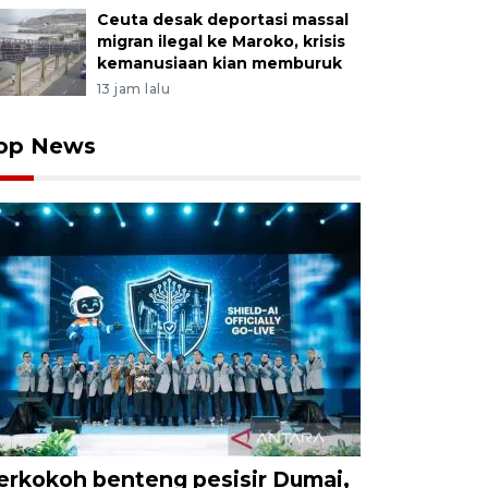
Ceuta desak deportasi massal
migran ilegal ke Maroko, krisis
kemanusiaan kian memburuk
13 jam lalu
op News
erkokoh benteng pesisir Dumai,