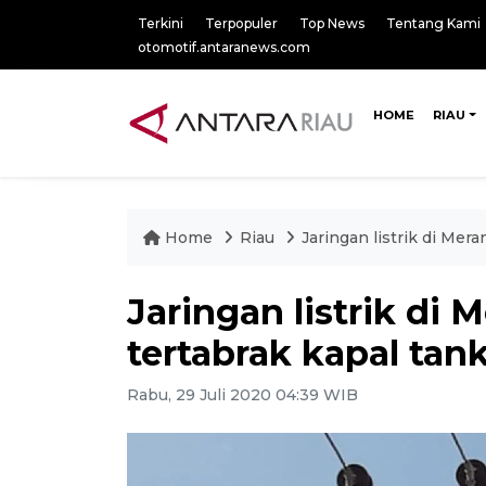
Terkini
Terpopuler
Top News
Tentang Kami
otomotif.antaranews.com
HOME
RIAU
Home
Riau
Jaringan listrik di Mera
Jaringan listrik di 
tertabrak kapal tan
Rabu, 29 Juli 2020 04:39 WIB