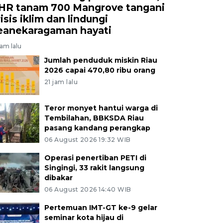
HR tanam 700 Mangrove tangani
isis iklim dan lindungi
eanekaragaman hayati
jam lalu
Jumlah penduduk miskin Riau
2026 capai 470,80 ribu orang
21 jam lalu
Teror monyet hantui warga di
Tembilahan, BBKSDA Riau
pasang kandang perangkap
06 August 2026 19:32 WIB
Operasi penertiban PETI di
Singingi, 33 rakit langsung
dibakar
06 August 2026 14:40 WIB
Pertemuan IMT-GT ke-9 gelar
seminar kota hijau di