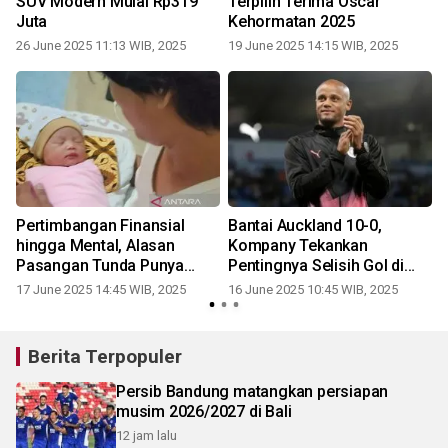
SUV Modern Mulai Rp319
Terpilih Terima Oscar
Juta
Kehormatan 2025
26 June 2025 11:13 WIB, 2025
19 June 2025 14:15 WIB, 2025
Pertimbangan Finansial
Bantai Auckland 10-0,
a
hingga Mental, Alasan
Kompany Tekankan
r
Pasangan Tunda Punya
Pentingnya Selisih Gol di
Anak
Grup Berat
17 June 2025 14:45 WIB, 2025
16 June 2025 10:45 WIB, 2025
Berita Terpopuler
Persib Bandung matangkan persiapan
musim 2026/2027 di Bali
12 jam lalu