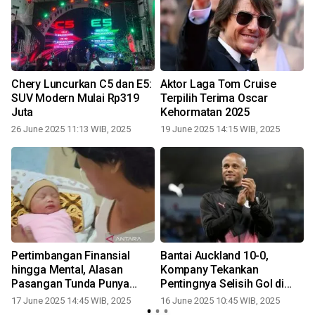
Chery Luncurkan C5 dan E5:
Aktor Laga Tom Cruise
SUV Modern Mulai Rp319
Terpilih Terima Oscar
Juta
Kehormatan 2025
26 June 2025 11:13 WIB, 2025
19 June 2025 14:15 WIB, 2025
Pertimbangan Finansial
Bantai Auckland 10-0,
a
hingga Mental, Alasan
Kompany Tekankan
r
Pasangan Tunda Punya
Pentingnya Selisih Gol di
Anak
Grup Berat
17 June 2025 14:45 WIB, 2025
16 June 2025 10:45 WIB, 2025