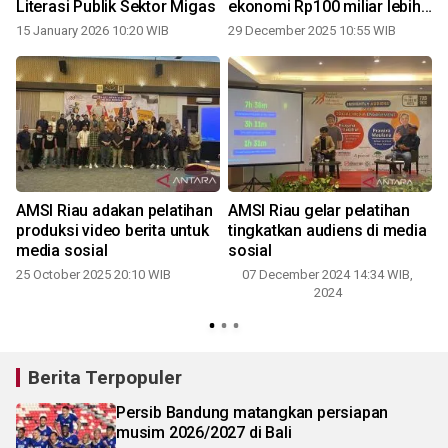
Literasi Publik Sektor Migas
ekonomi Rp100 miliar lebih
per bulan
15 January 2026 10:20 WIB
29 December 2025 10:55 WIB
AMSI Riau adakan pelatihan
AMSI Riau gelar pelatihan
produksi video berita untuk
tingkatkan audiens di media
media sosial
sosial
25 October 2025 20:10 WIB
07 December 2024 14:34 WIB,
2024
1
Berita Terpopuler
Persib Bandung matangkan persiapan
musim 2026/2027 di Bali