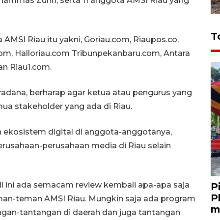
ammas Zuhri, serta 11 anggota AMSI Riau yang
T
MSI Riau itu yakni, Goriau.com, Riaupos.co,
com, Halloriau.com Tribunpekanbaru.com, Antara
an Riau1.com.
aradana, berharap agar ketua atau pengurus yang
a stakeholder yang ada di Riau.
osistem digital di anggota-anggotanya,
rusahaan-perusahaan media di Riau selain
il ini ada semacam review kembali apa-apa saja
P
P
teman-teman AMSI Riau. Mungkin saja ada program
m
ngan-tantangan di daerah dan juga tantangan