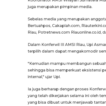
Koordinator AMSI Wilayah Sumatera Muh
juga merupakan pimpinan media.
Sebelas media yang merupakan anggota A
Bertuahpos, Cakaplah.com, Riauterkini.
Riau, Potretnews.com Riauonline.co.id, d
Dalam Konferwil III AMSI Riau, Upi Asm
terpilih dalam dapat mengakomodir semu
"Kemudian mampu membangun sebuah ek
sehingga bisa memperkuat eksistensi pe
internal," ujar Upi.
Ia juga berharap dengan proses Konferw
yang telah dikerjakan selama ini oleh 
yang bisa dibuat untuk menjawab tanta