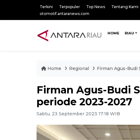
Terkini
Terpopuler
Top News
Tentang Kami
otomotif.antaranews.com
HOME
RIAU
Home
Regional
Firman Agus-Budi 
Firman Agus-Budi S
periode 2023-2027
Sabtu, 23 September 2023 17:18 WIB