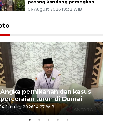
pasang kandang perangkap
06 August 2026 19:32 WIB
oto
Angka pernikahan dan kasus
Penyalur
perceraian turun di Dumai
musim lib
14 January 2026 14:27 WIB
25 December 