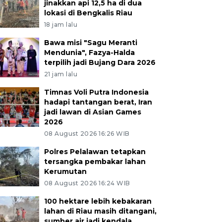
jinakkan api 12,5 ha di dua
lokasi di Bengkalis Riau
18 jam lalu
Bawa misi "Sagu Meranti
Mendunia", Fazya-Halda
terpilih jadi Bujang Dara 2026
21 jam lalu
Timnas Voli Putra Indonesia
hadapi tantangan berat, Iran
jadi lawan di Asian Games
2026
08 August 2026 16:26 WIB
Polres Pelalawan tetapkan
tersangka pembakar lahan
Kerumutan
08 August 2026 16:24 WIB
100 hektare lebih kebakaran
lahan di Riau masih ditangani,
sumber air jadi kendala