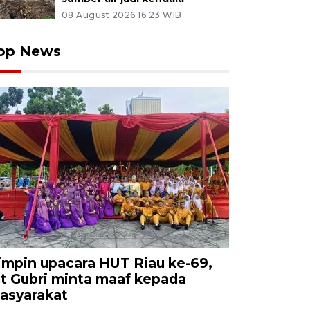
08 August 2026 16:23 WIB
op News
impin upacara HUT Riau ke-69,
lt Gubri minta maaf kepada
asyarakat