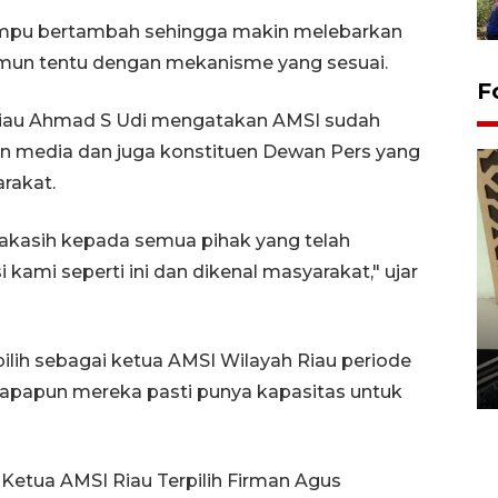
ampu bertambah sehingga makin melebarkan
amun tentu dengan mekanisme yang sesuai.
F
 Riau Ahmad S Udi mengatakan AMSI sudah
an media dan juga konstituen Dewan Pers yang
rakat.
imakasih kepada semua pihak yang telah
kami seperti ini dan dikenal masyarakat," ujar
Penanaman 3000 batang
bakau merah di Dumai
pilih sebagai ketua AMSI Wilayah Riau periode
20 September 2025 12:14 WIB
 siapapun mereka pasti punya kapasitas untuk
 Ketua AMSI Riau Terpilih Firman Agus