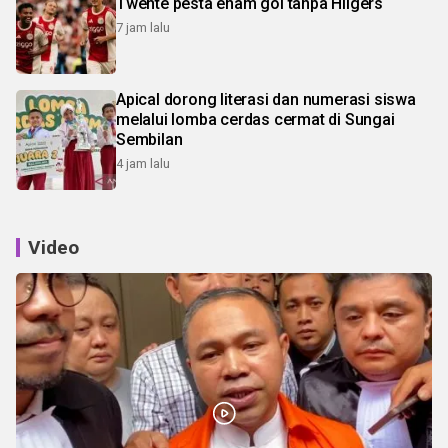
Twente pesta enam gol tanpa Hilgers
7 jam lalu
Apical dorong literasi dan numerasi siswa
melalui lomba cerdas cermat di Sungai
Sembilan
4 jam lalu
Video