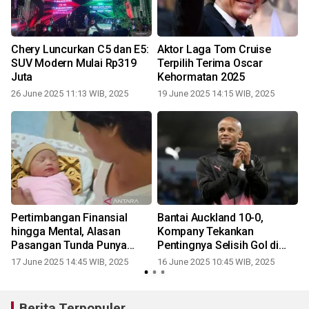
Chery Luncurkan C5 dan E5:
Aktor Laga Tom Cruise
SUV Modern Mulai Rp319
Terpilih Terima Oscar
Juta
Kehormatan 2025
26 June 2025 11:13 WIB, 2025
19 June 2025 14:15 WIB, 2025
Pertimbangan Finansial
Bantai Auckland 10-0,
a
hingga Mental, Alasan
Kompany Tekankan
r
Pasangan Tunda Punya
Pentingnya Selisih Gol di
Anak
Grup Berat
17 June 2025 14:45 WIB, 2025
16 June 2025 10:45 WIB, 2025
Berita Terpopuler