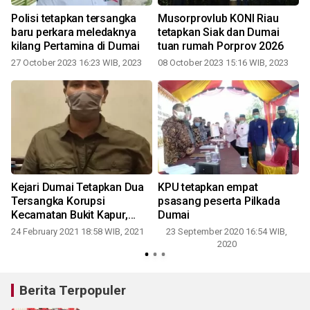
Polisi tetapkan tersangka
Musorprovlub KONI Riau
baru perkara meledaknya
tetapkan Siak dan Dumai
kilang Pertamina di Dumai
tuan rumah Porprov 2026
27 October 2023 16:23 WIB, 2023
08 October 2023 15:16 WIB, 2023
Kejari Dumai Tetapkan Dua
KPU tetapkan empat
Tersangka Korupsi
psasang peserta Pilkada
Kecamatan Bukit Kapur,
Dumai
begini penjelasannya
24 February 2021 18:58 WIB, 2021
23 September 2020 16:54 WIB,
2020
Berita Terpopuler