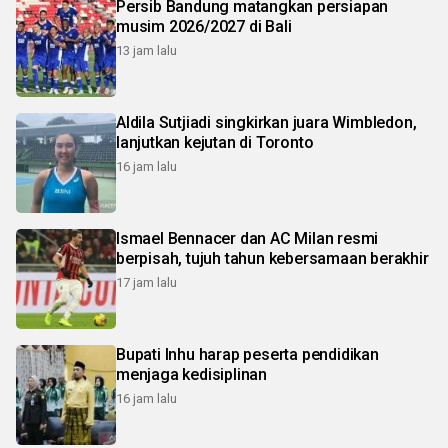
Persib Bandung matangkan persiapan
musim 2026/2027 di Bali
13 jam lalu
Aldila Sutjiadi singkirkan juara Wimbledon,
lanjutkan kejutan di Toronto
16 jam lalu
Ismael Bennacer dan AC Milan resmi
berpisah, tujuh tahun kebersamaan berakhir
17 jam lalu
Bupati Inhu harap peserta pendidikan
menjaga kedisiplinan
16 jam lalu