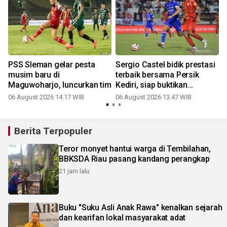
PSS Sleman gelar pesta
Sergio Castel bidik prestasi
,
musim baru di
terbaik bersama Persik
Maguwoharjo, luncurkan tim
Kediri, siap buktikan
ketajaman di musim baru
06 August 2026 14:17 WIB
06 August 2026 13:47 WIB
Berita Terpopuler
Teror monyet hantui warga di Tembilahan,
BBKSDA Riau pasang kandang perangkap
21 jam lalu
Buku "Suku Asli Anak Rawa" kenalkan sejarah
dan kearifan lokal masyarakat adat