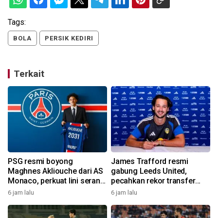
Tags:
BOLA
PERSIK KEDIRI
Terkait
PSG resmi boyong
James Trafford resmi
Maghnes Akliouche dari AS
gabung Leeds United,
Monaco, perkuat lini serang
pecahkan rekor transfer
bertabur bintang
termahal
6 jam lalu
6 jam lalu