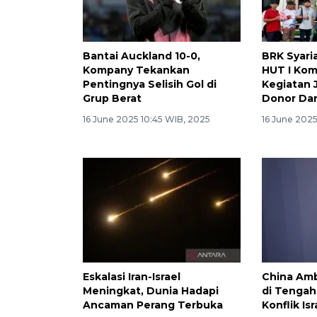
Bantai Auckland 10-0,
BRK Syari
Kompany Tekankan
HUT I Kom
Pentingnya Selisih Gol di
Kegiatan 
Grup Berat
Donor Da
16 June 2025 10:45 WIB, 2025
16 June 202
Eskalasi Iran-Israel
China Amb
Meningkat, Dunia Hadapi
di Tenga
Ancaman Perang Terbuka
Konflik Isr