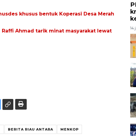
P
kr
musdes khusus bentuk Koperasi Desa Merah
k
14 
Raffi Ahmad tarik minat masyarakat lewat
U
BERITA RIAU ANTARA
MENKOP