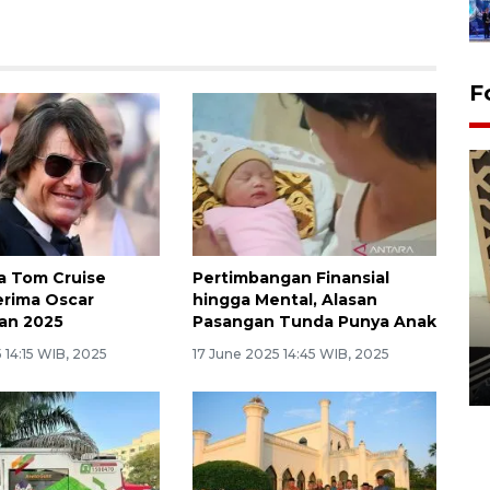
F
a Tom Cruise
Pertimbangan Finansial
Terima Oscar
hingga Mental, Alasan
Penanaman 3000 batang
an 2025
Pasangan Tunda Punya Anak
bakau merah di Dumai
 14:15 WIB, 2025
17 June 2025 14:45 WIB, 2025
20 September 2025 12:14 WIB