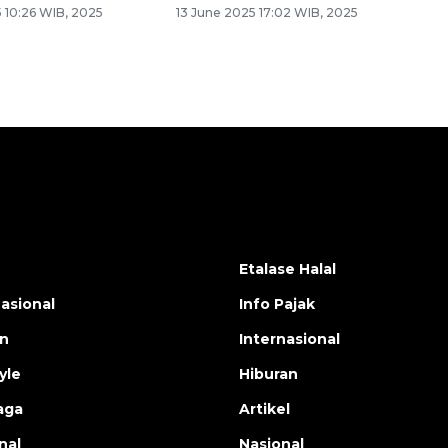
 10:26 WIB, 2025
13 June 2025 17:02 WIB, 2025
Etalase Halal
nasional
Info Pajak
en
Internasional
yle
Hiburan
aga
Artikel
nal
Nasional