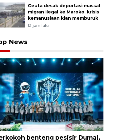
Ceuta desak deportasi massal
migran ilegal ke Maroko, krisis
kemanusiaan kian memburuk
13 jam lalu
op News
erkokoh benteng pesisir Dumai,