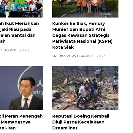
ah Ikut Meriahkan
Kunker ke Siak, Hendry
jaki Riau pada
Munief dan Bupati Afni
Jalan Santai dan
Gagas Kawasan Strategis
rah
Pariwisata Nasional (KSPN)
Kota Siak
5 9:45 WIB, 2025
14 June 2025 12:46 WIB, 2025
il Peran Penengah
Reputasi Boeing Kembali
h Memanasnya
Diuji Pasca Kecelakaan
ael-Iran
Dreamliner