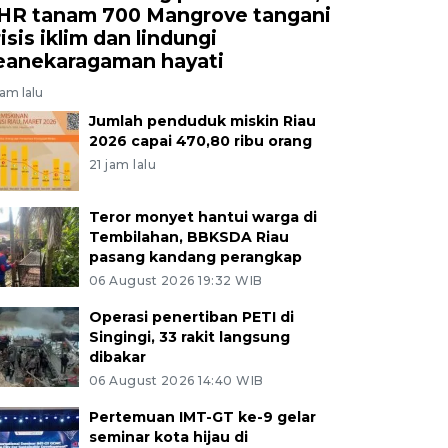
HR tanam 700 Mangrove tangani
isis iklim dan lindungi
eanekaragaman hayati
jam lalu
Jumlah penduduk miskin Riau
2026 capai 470,80 ribu orang
21 jam lalu
Teror monyet hantui warga di
Tembilahan, BBKSDA Riau
pasang kandang perangkap
06 August 2026 19:32 WIB
Operasi penertiban PETI di
Singingi, 33 rakit langsung
dibakar
06 August 2026 14:40 WIB
Pertemuan IMT-GT ke-9 gelar
seminar kota hijau di