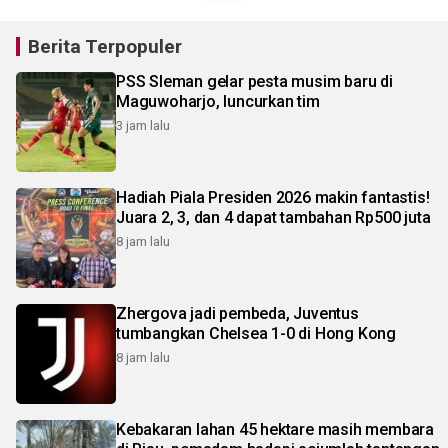
Berita Terpopuler
PSS Sleman gelar pesta musim baru di
Maguwoharjo, luncurkan tim
3 jam lalu
Hadiah Piala Presiden 2026 makin fantastis!
Juara 2, 3, dan 4 dapat tambahan Rp500 juta
8 jam lalu
Zhergova jadi pembeda, Juventus
tumbangkan Chelsea 1-0 di Hong Kong
8 jam lalu
Kebakaran lahan 45 hektare masih membara