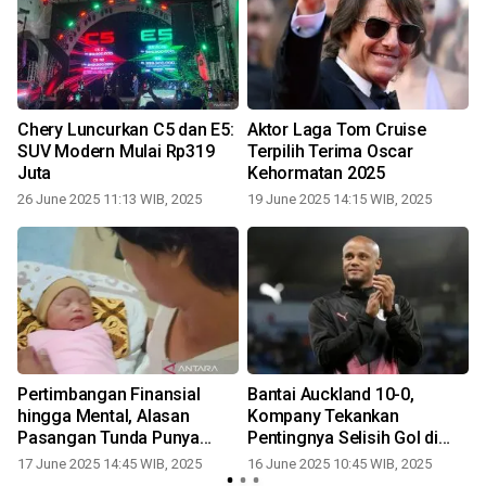
Chery Luncurkan C5 dan E5:
Aktor Laga Tom Cruise
SUV Modern Mulai Rp319
Terpilih Terima Oscar
Juta
Kehormatan 2025
26 June 2025 11:13 WIB, 2025
19 June 2025 14:15 WIB, 2025
Pertimbangan Finansial
Bantai Auckland 10-0,
a
hingga Mental, Alasan
Kompany Tekankan
r
Pasangan Tunda Punya
Pentingnya Selisih Gol di
Anak
Grup Berat
17 June 2025 14:45 WIB, 2025
16 June 2025 10:45 WIB, 2025