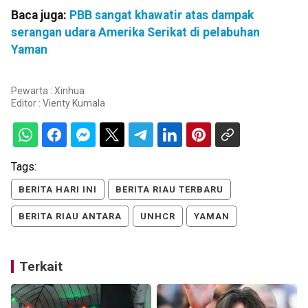
Baca juga:
PBB sangat khawatir atas dampak
serangan udara Amerika Serikat di pelabuhan
Yaman
Pewarta : Xinhua
Editor :
Vienty Kumala
Tags:
BERITA HARI INI
BERITA RIAU TERBARU
BERITA RIAU ANTARA
UNHCR
YAMAN
Terkait