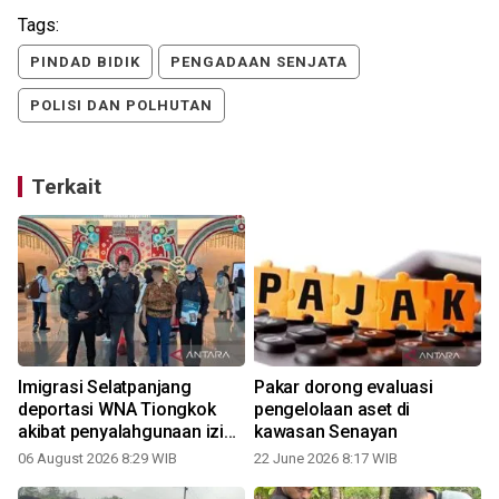
Tags:
PINDAD BIDIK
PENGADAAN SENJATA
POLISI DAN POLHUTAN
Terkait
Imigrasi Selatpanjang
Pakar dorong evaluasi
deportasi WNA Tiongkok
pengelolaan aset di
akibat penyalahgunaan izin
kawasan Senayan
tinggal
06 August 2026 8:29 WIB
22 June 2026 8:17 WIB