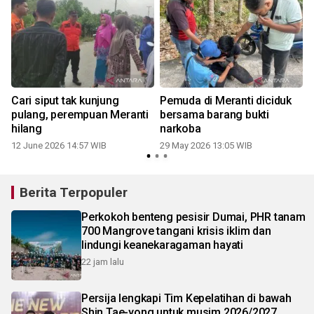
Cari siput tak kunjung
Pemuda di Meranti diciduk
pulang, perempuan Meranti
bersama barang bukti
hilang
narkoba
12 June 2026 14:57 WIB
29 May 2026 13:05 WIB
1
Berita Terpopuler
Perkokoh benteng pesisir Dumai, PHR tanam
700 Mangrove tangani krisis iklim dan
lindungi keanekaragaman hayati
22 jam lalu
Persija lengkapi Tim Kepelatihan di bawah
Shin Tae-yong untuk musim 2026/2027