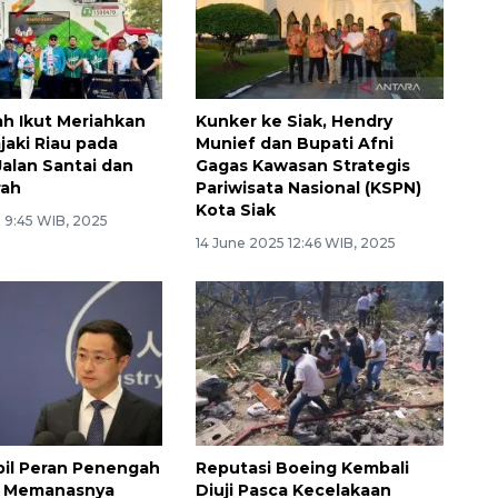
ah Ikut Meriahkan
Kunker ke Siak, Hendry
jaki Riau pada
Munief dan Bupati Afni
Jalan Santai dan
Gagas Kawasan Strategis
rah
Pariwisata Nasional (KSPN)
Kota Siak
5 9:45 WIB, 2025
14 June 2025 12:46 WIB, 2025
il Peran Penengah
Reputasi Boeing Kembali
h Memanasnya
Diuji Pasca Kecelakaan