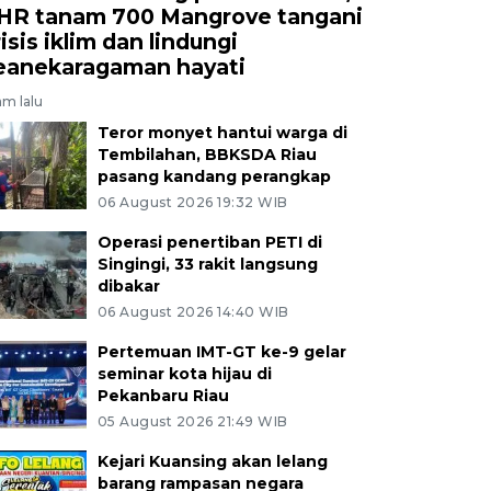
HR tanam 700 Mangrove tangani
isis iklim dan lindungi
eanekaragaman hayati
am lalu
Teror monyet hantui warga di
Tembilahan, BBKSDA Riau
pasang kandang perangkap
06 August 2026 19:32 WIB
Operasi penertiban PETI di
Singingi, 33 rakit langsung
dibakar
06 August 2026 14:40 WIB
Pertemuan IMT-GT ke-9 gelar
seminar kota hijau di
Pekanbaru Riau
05 August 2026 21:49 WIB
Kejari Kuansing akan lelang
barang rampasan negara