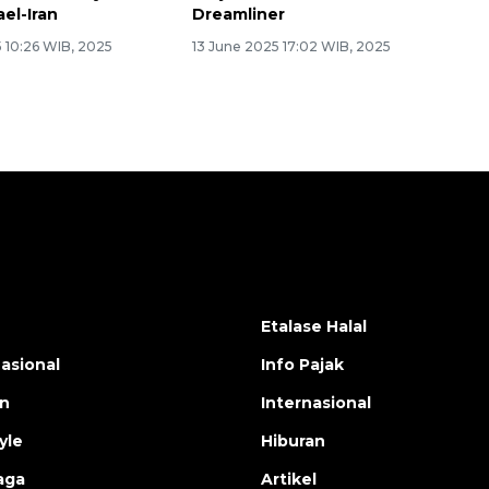
ael-Iran
Dreamliner
 10:26 WIB, 2025
13 June 2025 17:02 WIB, 2025
Etalase Halal
nasional
Info Pajak
en
Internasional
yle
Hiburan
aga
Artikel