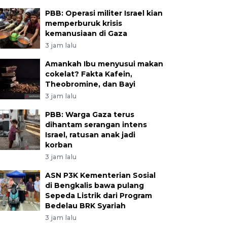
PBB: Operasi militer Israel kian
memperburuk krisis
kemanusiaan di Gaza
3 jam lalu
Amankah Ibu menyusui makan
cokelat? Fakta Kafein,
Theobromine, dan Bayi
3 jam lalu
PBB: Warga Gaza terus
dihantam serangan intens
Israel, ratusan anak jadi
korban
3 jam lalu
ASN P3K Kementerian Sosial
di Bengkalis bawa pulang
Sepeda Listrik dari Program
Bedelau BRK Syariah
3 jam lalu