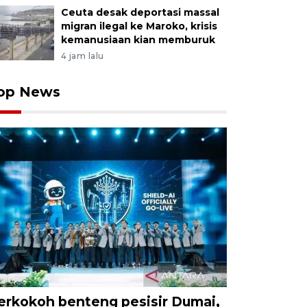
Ceuta desak deportasi massal
migran ilegal ke Maroko, krisis
kemanusiaan kian memburuk
4 jam lalu
op News
erkokoh benteng pesisir Dumai,