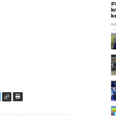
P
kr
k
4 j