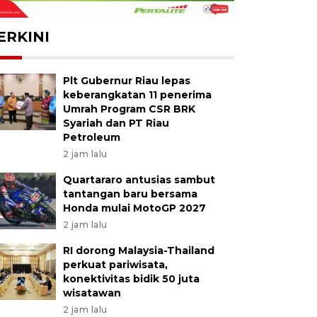
ERKINI
Plt Gubernur Riau lepas
keberangkatan 11 penerima
Umrah Program CSR BRK
Syariah dan PT Riau
Petroleum
2 jam lalu
Quartararo antusias sambut
tantangan baru bersama
Honda mulai MotoGP 2027
2 jam lalu
RI dorong Malaysia-Thailand
perkuat pariwisata,
konektivitas bidik 50 juta
wisatawan
2 jam lalu