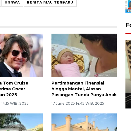
UNRWA
BERITA RIAU TERBARU
F
a Tom Cruise
Pertimbangan Finansial
Penanaman 3000 batang
Terima Oscar
hingga Mental, Alasan
bakau merah di Dumai
an 2025
Pasangan Tunda Punya Anak
20 September 2025 12:14 WIB
 14:15 WIB, 2025
17 June 2025 14:45 WIB, 2025