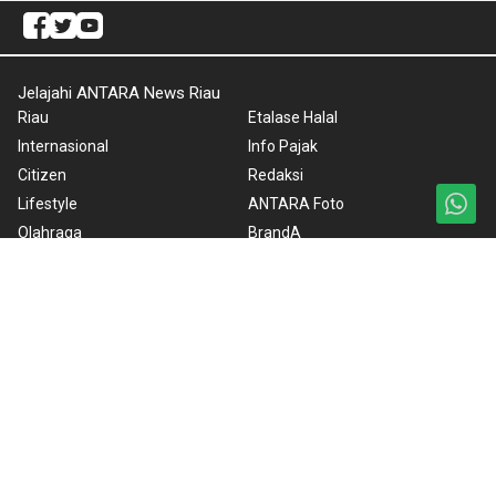
Jelajahi ANTARA News Riau
Riau
Etalase Halal
Internasional
Info Pajak
Citizen
Redaksi
Lifestyle
ANTARA Foto
Olahraga
BrandA
Regional
RSS
Nasional
Nusantara
Foto
Video
Ketentuan Penggunaan
Kebijakan Cookie
Kebijakan Privasi
Pedoman Media Siber