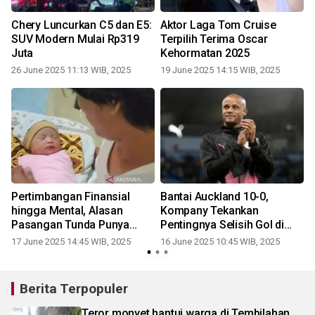
Chery Luncurkan C5 dan E5:
Aktor Laga Tom Cruise
SUV Modern Mulai Rp319
Terpilih Terima Oscar
Juta
Kehormatan 2025
26 June 2025 11:13 WIB, 2025
19 June 2025 14:15 WIB, 2025
Pertimbangan Finansial
Bantai Auckland 10-0,
a
hingga Mental, Alasan
Kompany Tekankan
r
Pasangan Tunda Punya
Pentingnya Selisih Gol di
Anak
Grup Berat
17 June 2025 14:45 WIB, 2025
16 June 2025 10:45 WIB, 2025
Berita Terpopuler
Teror monyet hantui warga di Tembilahan,