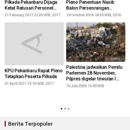
Pilkada Pekanbaru Dijaga
Pleno Penentuan Nasib
Ketat Ratusan Personel
Balon Perseorangan
Kepolisian
Pilwako
21 February 2017 22:35 WIB, 2017
19 October 2016 18:55 WIB, 2016
Palestina jadwalkan Pemilu
KPU Pekanbaru Rapat Pleno
Parlemen 28 November,
Tetapkan Peserta Pilkada
Pilpres digelar triwulan I
01 April 2011 15:10 WIB, 2011
2027
10 July 2026 15:49 WIB
Berita Terpopuler