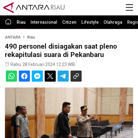
Riau
Internasional
Citizen
Lifestyle
Olahraga
Regi
ANTARA
Riau
490 personel disiagakan saat pleno
rekapitulasi suara di Pekanbaru
Rabu, 28 Februari 2024 12:23 WIB