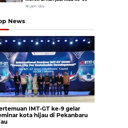
16 jam lalu
op News
ertemuan IMT-GT ke-9 gelar
eminar kota hijau di Pekanbaru
iau