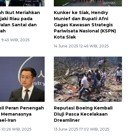
ah Ikut Meriahkan
Kunker ke Siak, Hendry
jaki Riau pada
Munief dan Bupati Afni
Jalan Santai dan
Gagas Kawasan Strategis
rah
Pariwisata Nasional (KSPN)
Kota Siak
5 9:45 WIB, 2025
14 June 2025 12:46 WIB, 2025
il Peran Penengah
Reputasi Boeing Kembali
h Memanasnya
Diuji Pasca Kecelakaan
ael-Iran
Dreamliner
 10:26 WIB, 2025
13 June 2025 17:02 WIB, 2025