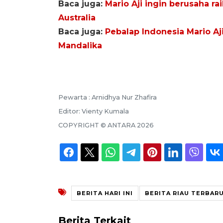
Baca juga:
Mario Aji ingin berusaha ra
Australia
Baca juga:
Pebalap Indonesia Mario Aj
Mandalika
Pewarta :
Arnidhya Nur Zhafira
Editor:
Vienty Kumala
COPYRIGHT ©
ANTARA
2026
BERITA HARI INI
BERITA RIAU TERBAR
Berita Terkait