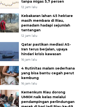
tanpa migas 5,7 persen
12 jam lalu
Kebakaran lahan 45 hektare
masih membara di Riau,
pemadam hadapi sejumlah
tantangan
12 jam lalu
Qatar pastikan mediasi AS-
Iran terus berjalan, upaya
hindari krisis kawasan
16 jam lalu
4 Rutinitas malam sederhana
yang bisa bantu cegah perut
kembung
16 jam lalu
Kemenkum Riau dorong
UMKM naik kelas melalui
pendampingan perlindungan
merek di hari jadi Riau ke-69