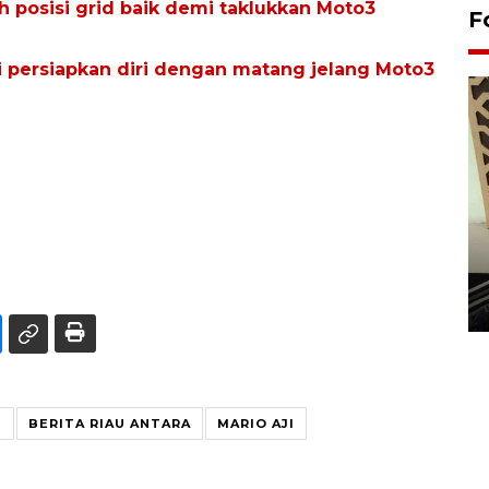
ih posisi grid baik demi taklukkan Moto3
F
i persiapkan diri dengan matang jelang Moto3
Penanaman 3000 batang
bakau merah di Dumai
20 September 2025 12:14 WIB
U
BERITA RIAU ANTARA
MARIO AJI