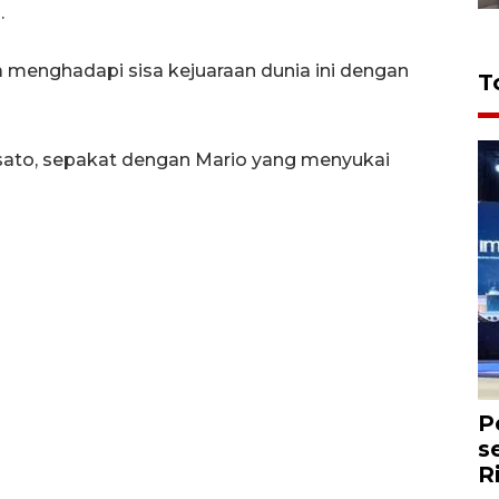
.
a menghadapi sisa kejuaraan dunia ini dengan
T
urusato, sepakat dengan Mario yang menyukai
P
s
R